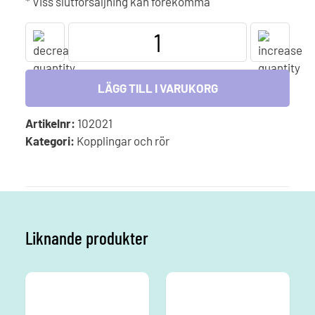
* Viss slutförsäljning kan förekomma
Tryckrör
nippel
i
PVC
LÄGG TILL I VARUKORG
50x
1
Artikelnr:
102021
½
Kategori:
Kopplingar och rör
tum
mängd
Liknande produkter