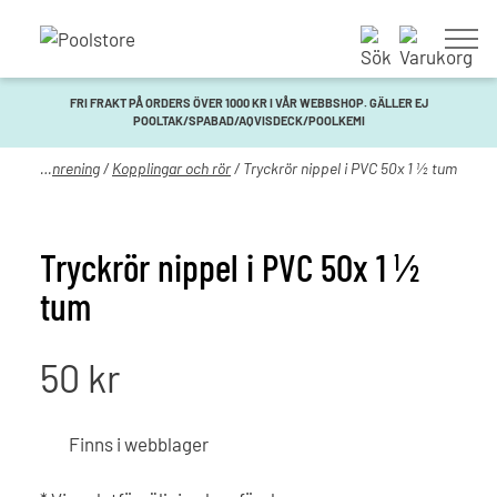
FRI FRAKT PÅ ORDERS ÖVER 1000 KR I VÅR WEBBSHOP. GÄLLER EJ
POOLTAK/SPABAD/AQVISDECK/POOLKEMI
l
/
Vattenrening
/
Kopplingar och rör
/ Tryckrör nippel i PVC 50x 1 ½ tum
Tryckrör nippel i PVC 50x 1 ½
tum
50
kr
Finns i webblager