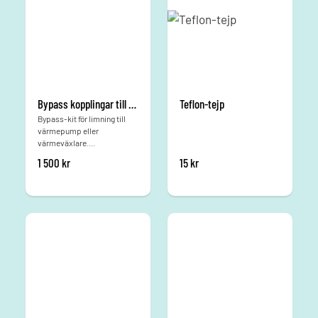
Bypass kopplingar till värmepump (klämringskoppling)
Teflon-tejp
Bypass-kit för limning till
värmepump eller
värmeväxlare.
Klämringskoppling.
1 500
kr
15
kr