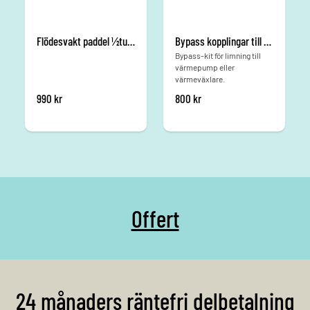
Flödesvakt paddel ½tum plast
Bypass kopplingar till värmepump (lim)
Bypass-kit för limning till
värmepump eller
värmeväxlare.
990
kr
800
kr
Offert
24 månaders räntefri delbetalning