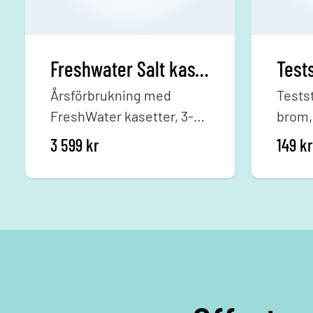
Freshwater Salt kassetter - 3-pack
Årsförbrukning med
Testst
FreshWater kasetter, 3-
brom, 
pack.
pH sa
3 599
kr
149
kr
i Fre