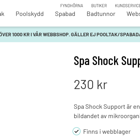
FYNDHÖRNA
BUTIKER
KUNDSERVIC
ak
Poolskydd
Spabad
Badtunnor
Web
oler
Pooltak
Vat
 ÖVER 1000 KR I VÅR WEBBSHOP. GÄLLER EJ POOLTAK/SPABA
opool URSTARK
Azure Flat Compact
Kop
ol Magnelis
Azure Flat Compact -
Mät
Byggsats
dos
Spa Shock Supp
ool Fantasy
ORLANDO® Spadome
Pum
Parade
Salt
och detaljer
Parade Low
San
230
kr
ing
Terra™
UV-
vlopp och inlopp
Viva™
 - Liner
Poo
Spa Shock Support är en 
rg
Poolskydd
Poo
r och stegar
bildandet av mikroorgani
AqvisDeck
Poo
Automatiska poolskydd
Stä
rme
Finns i webblager
Manuella poolskydd
Vat
are