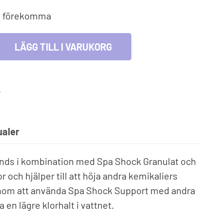
lmiljö & leksaker
an förekomma
Fyndhörna
cksglas
l och lek
LÄGG TILL I VARUKORG
blåsbara leksaker
r
aler
nds i kombination med Spa Shock Granulat och
 och hjälper till att höja andra kemikaliers
enom att använda Spa Shock Support med andra
en lägre klorhalt i vattnet.