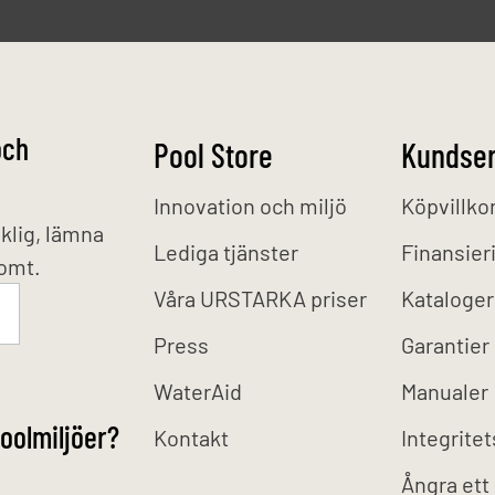
och
Pool Store
Kundser
Innovation och miljö
Köpvillko
klig, lämna
Lediga tjänster
Finansier
tomt.
Våra URSTARKA priser
Kataloger
Press
Garantier
WaterAid
Manualer
oolmiljöer?
Kontakt
Integritet
Ångra ett