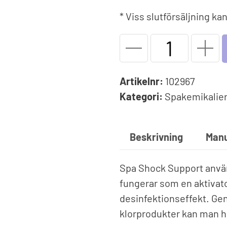
Solfolie
pumpar
Upprullningsanordning
Poo
* Viss slutförsäljning k
äxlare
Vinterskydd
Dri
Spa
Spe
Träna i poolen
Shock
Upp
Endless Pools®
Support
Artikelnr:
102967
Jet Swim
Flytande
Kategori:
Spakemikalie
1
L
mängd
Beskrivning
Manu
Spa Shock Support anvä
fungerar som en aktivator
desinfektionseffekt. G
klorprodukter kan man ha 