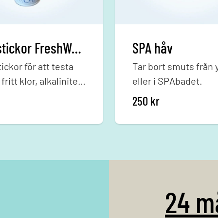
Teststickor FreshWater 5 i 1
SPA håv
ickor för att testa
Tar bort smuts från 
fritt klor, alkalinitet,
eller i SPAbadet.
mt vattnets hårdhet
250
kr
shWater-Spabad.
24 m