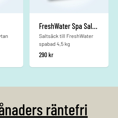
FreshWater Spa Salt 4,5kg
ytan
Saltsäck till FreshWater
spabad 4,5 kg
290
kr
ånaders räntefri