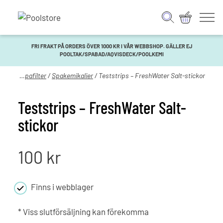
FRI FRAKT PÅ ORDERS ÖVER 1000 KR I VÅR WEBBSHOP. GÄLLER EJ
POOLTAK/SPABAD/AQVISDECK/POOLKEMI
Spakemi & spafilter
/
Spakemikalier
/ Teststrips – FreshWater Salt-stickor
Teststrips – FreshWater Salt-
stickor
100
kr
Finns i webblager
* Viss slutförsäljning kan förekomma