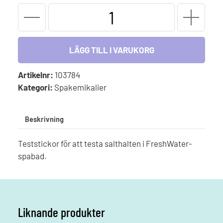
Teststrips
-
FreshWater
Salt-
LÄGG TILL I VARUKORG
stickor
mängd
Artikelnr:
103784
Kategori:
Spakemikalier
Beskrivning
Teststickor för att testa salthalten i FreshWater-
spabad.
Liknande produkter