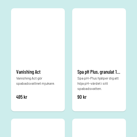
Vanishing Act
Spa pH Plus, granulat 1 kg
Vanishing Act gör
Spa pH-Plus hjälper dig att
spabadsvattnet mjukare.
höja pH-värdet i sitt
spabadsvatten.
495
kr
90
kr