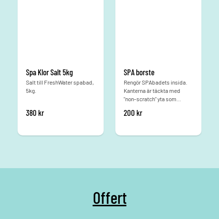
Spa Klor Salt 5kg
SPA borste
Salt till FreshWater spabad,
Rengör SPAbadets insida.
5kg.
Kanterna är täckta med
"non-scratch" yta som
förhindrar repor.
380
kr
200
kr
Offert