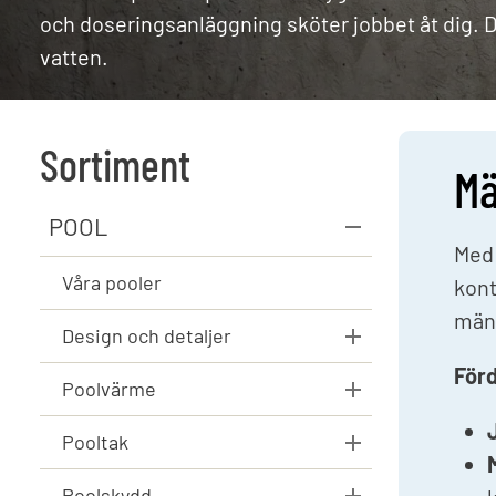
och doseringsanläggning sköter jobbet åt dig. De
Värme
Värmev
vatten.
Sortiment
Mä
POOL
Med 
Våra pooler
kont
mäng
Design och detaljer
För
Poolvärme
Pooltak
Poolskydd