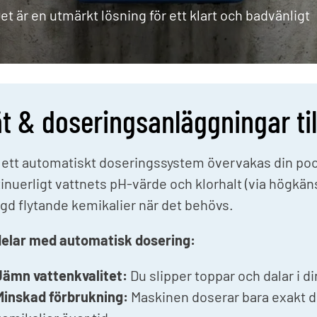
Solfolie
t är en utmärkt lösning för ett klart och badvänligt
pumpar
Upprullningsanordning
Poo
äxlare
Vinterskydd
Dri
Spe
Träna i poolen
Upp
Endless Pools®
t & doseringsanläggningar til
Jet Swim
ett automatiskt doseringssystem övervakas din pool
inuerligt vattnets pH-värde och klorhalt (via högkäns
d flytande kemikalier när det behövs.
delar med automatisk dosering:
Jämn vattenkvalitet:
Du slipper toppar och dalar i d
Minskad förbrukning:
Maskinen doserar bara exakt d