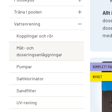
Träna i poolen
Allt
dose
Vattenrening
dose
med 
Kopplingar och rör
Mät- och
doseringsanläggningar
Pumpar
KOMPLETT PA
NYHET
Saltklorinator
Sandfilter
UV-rening