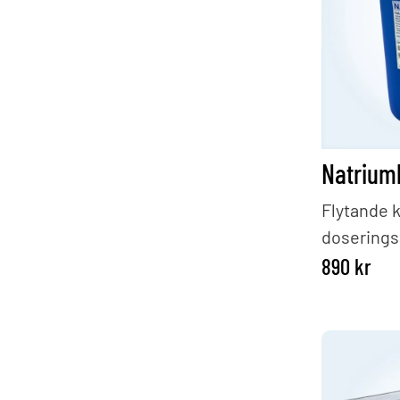
paketpris
Flytande kl
doserings
890
kr