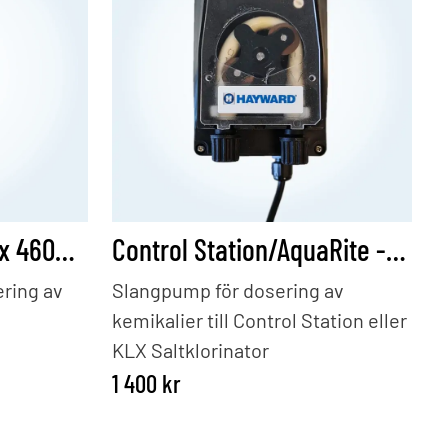
Buffertlösning Redox 460mV, 70ml
Control Station/AquaRite - Slangpump
ering av
Slangpump för dosering av
kemikalier till Control Station eller
KLX Saltklorinator
1 400
kr