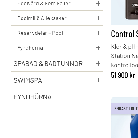
Poolvård & kemikalier
Poolmiljö & leksaker
Reservdelar – Pool
Klor & pH
Fyndhörna
Station N
SPABAD & BADTUNNOR
kontrollb
som är hjä
51 900
kr
SWIMSPA
doserings
är komplet
FYNDHÖRNA
kontrollbo
ENDAST I BUT
(pH och kl
Wifi-kit s
Följande p