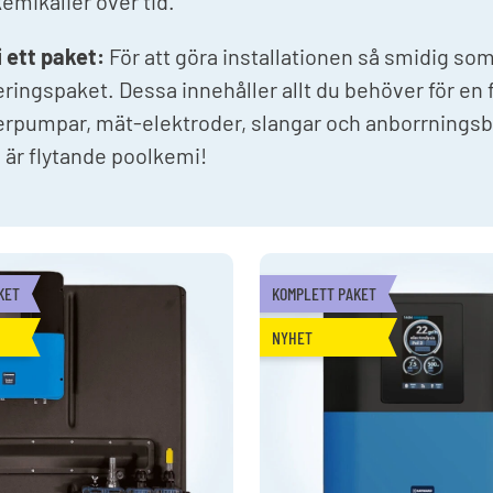
kemikalier över tid.
 i ett paket:
För att göra installationen så smidig som
ringspaket. Dessa innehåller allt du behöver för en
rpumpar, mät-elektroder, slangar och anborrningsb
är flytande poolkemi!
KET
KOMPLETT PAKET
NYHET