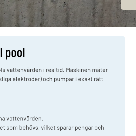
lmiljö & leksaker
Fyndhörna
cksglas
l och lek
blåsbara leksaker
l pool
s vattenvärden i realtid. Maskinen mäter
liga elektroder) och pumpar i exakt rätt
ina vattenvärden.
et som behövs, vilket sparar pengar och