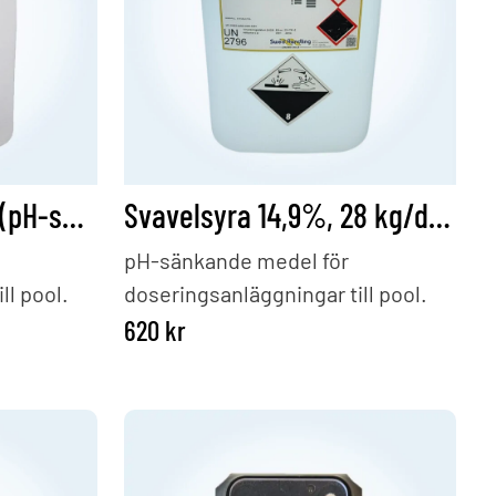
Saltsyra 10% , 26kg (pH-sänkande)
Svavelsyra 14,9%, 28 kg/dunk
pH-sänkande medel för
ll pool.
doseringsanläggningar till pool.
620
kr