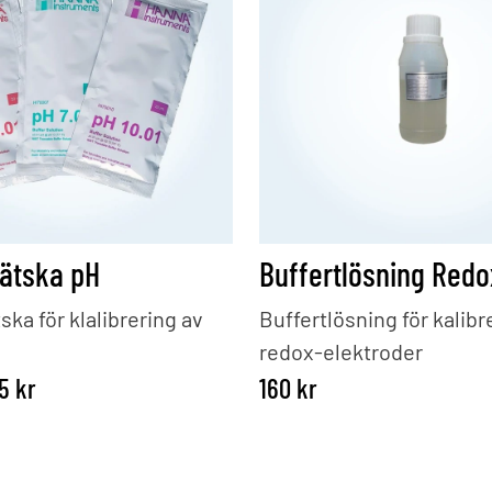
vätska pH
ska för klalibrering av
Buffertlösning för kalibr
redox-elektroder
Prisintervall: 50 kr till 255 kr
55
kr
160
kr