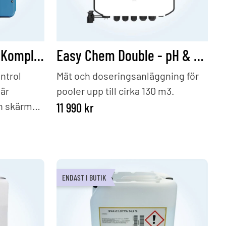
Control Station NG - Komplett paket - Redox / pH
Easy Chem Double - pH & Redox
ntrol
Mät och doseringsanläggning för
 är
pooler upp till cirka 130 m3.
h skärm
11 990
kr
och
tta paket
er
er i glas
ENDAST I BUTIK
urgivare,
sbyglar.
 i