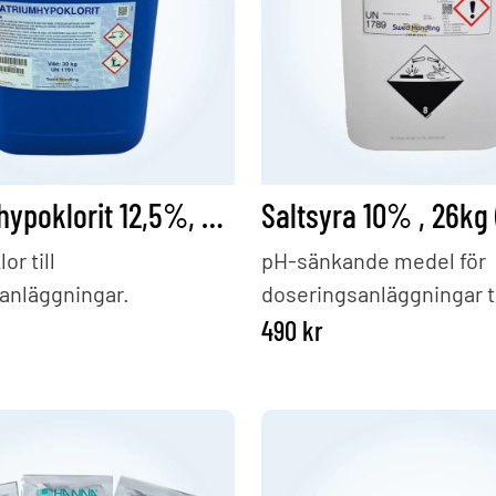
et:
paketpriset:
Natriumhypoklorit 12,5%, 30Kg (Flytande klor)
or till
pH-sänkande medel för
anläggningar.
doseringsanläggningar ti
490
kr