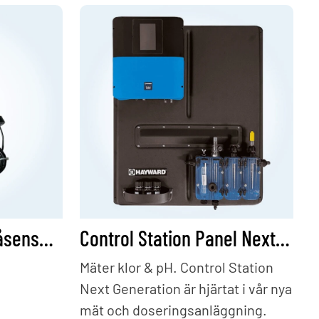
Control station- Nivåsensor för tank
Control Station Panel Next Generation - Fritt klor & pH
Mäter klor & pH. Control Station
Next Generation är hjärtat i vår nya
mät och doseringsanläggning.