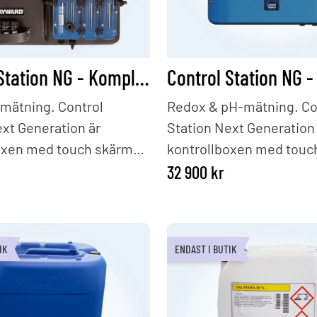
Control Station NG - Komplett paket - Klor/ pH
-mätning. Control
Redox & pH-mätning. Co
ext Generation är
Station Next Generation
oxen med touch skärm
kontrollboxen med touc
rtat i din mät och
som är hjärtat i din mät 
32 900
kr
anläggning. Detta paket
doseringsanläggning. De
t och innehåller
är komplett och innehåll
x, mätelektroder i glas
kontrollbox, mätelektrod
IK
ENDAST I BUTIK
or), temperaturgivare,
(pH och redox), temperat
amt anborrningsbyglar.
Wifi-kit samt anborrning
rodukter ingår i
Följande produkter ingår