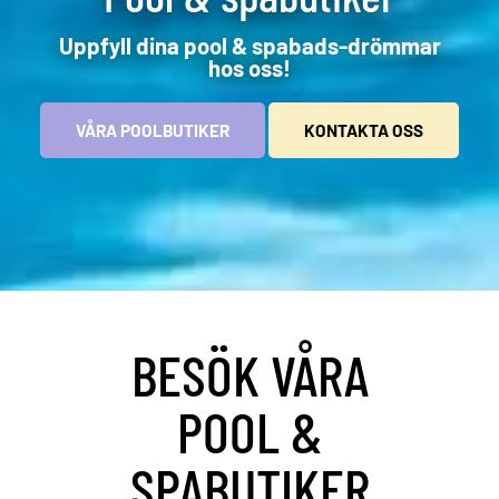
Uppfyll dina pool & spabads-drömmar
hos oss!
VÅRA POOLBUTIKER
KONTAKTA OSS
BESÖK VÅRA
POOL &
SPABUTIKER