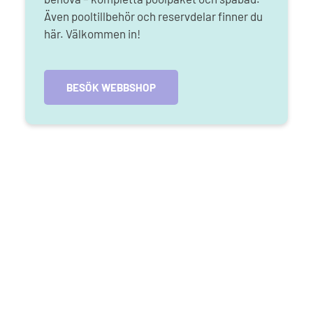
Även pooltillbehör och reservdelar finner du
här. Välkommen in!
BESÖK WEBBSHOP
Kontaktformulär
Förnamn
(obligatoriskt)
Efternamn
(obligatoriskt)