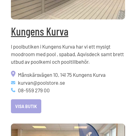
Kungens Kurva
I poolbutiken i Kungens Kurva har vi ett mysigt
moodroom med pool , spabad, Aqvisdeck samt brett
utbud av poolkemi och pooltillbehör.
Månskärsvägen 10, 141 75 Kungens Kurva
kurvan@poolstore.se
08-559 279 00
VISA BUTIK