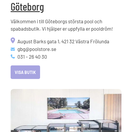
Göteborg
Välkommen i till Göteborgs största pool och
spabadsbutik. Vi hjälper er uppfylla er pooldröm!
August Barks gata 1, 421 32 Västra Frölunda
gbg@poolstore.se
031 – 26 40 30
VISA BUTIK