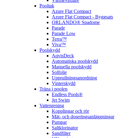
Värmeväxlare
Pooltak
Azure Flat Compact
Azure Flat Compact - Byggsats
ORLANDO® Spadome
Parade
Parade Low
Terra™
Viva™
Poolskydd
AqvisDeck
Automatiska poolskydd
Manuella poolskydd
Solfolie
Upprullningsanordning
Vinterskydd
Träna i poolen
Endless Pools®
Jet Swim
Vattenrening
Kopplingar och rör
Mät- och doseringsanläggningar
Pumpar
Saltklorinator
Sandfilter