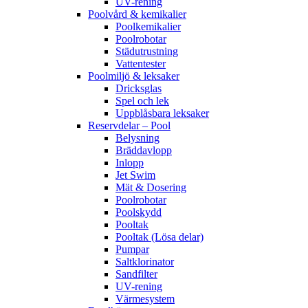
UV-rening
Poolvård & kemikalier
Poolkemikalier
Poolrobotar
Städutrustning
Vattentester
Poolmiljö & leksaker
Dricksglas
Spel och lek
Uppblåsbara leksaker
Reservdelar – Pool
Belysning
Bräddavlopp
Inlopp
Jet Swim
Mät & Dosering
Poolrobotar
Poolskydd
Pooltak
Pooltak (Lösa delar)
Pumpar
Saltklorinator
Sandfilter
UV-rening
Värmesystem