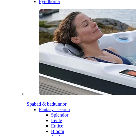
Fyndhörna
Spabad & badtunnor
Fantasy – serien
Splendor
Invite
Entice
Bloom