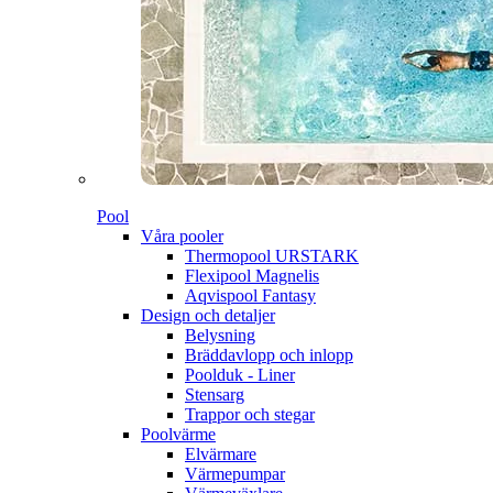
Pool
Våra pooler
Thermopool URSTARK
Flexipool Magnelis
Aqvispool Fantasy
Design och detaljer
Belysning
Bräddavlopp och inlopp
Poolduk - Liner
Stensarg
Trappor och stegar
Poolvärme
Elvärmare
Värmepumpar