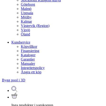
Stockholm Kungens kurva
Göteborg
Malmö
Uppsala
Mjölby
Kalmar
Västervik (Region)
Växjö
Öland
Kundservice
Köpvillkor
Finansiering
Kataloger
Garantier
Manualer
Integritetspolicy
Ångra ett köp
Bygg pool i 3D
Inga produkter i varukorgen.