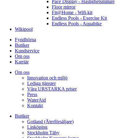
Pace Display - Hastighetsmätare
Floor mirror
Fit@Home - Wifi-kit
Endless Pools - Exercise Kit
Endless Pools - Aquabike
Wikipool
Fyndhörna
Butiker
Kundservice
Om oss
Karriär
Om oss
Innovation och miljö
Lediga tjänster
Våra URSTARKA priser
Press
WaterAid
Kontakt
Butiker
Gotland (Återförsäljare)
Linköping
Stockholm Täby