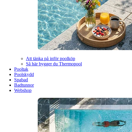
Att tänka på inför poolköp
Så här bygger du Thermopool
Pooltak
Poolskydd
Spabad
Badtunnor
Webshop