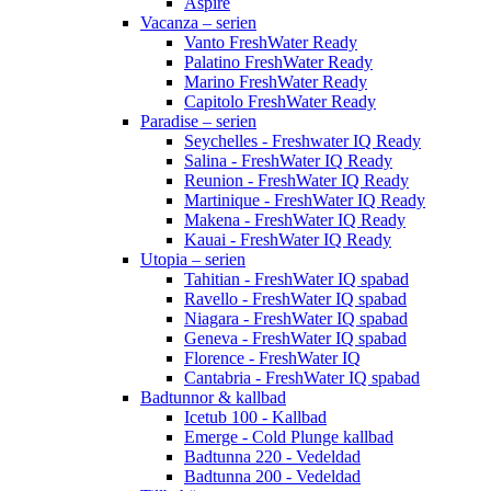
Aspire
Vacanza – serien
Vanto FreshWater Ready
Palatino FreshWater Ready
Marino FreshWater Ready
Capitolo FreshWater Ready
Paradise – serien
Seychelles - Freshwater IQ Ready
Salina - FreshWater IQ Ready
Reunion - FreshWater IQ Ready
Martinique - FreshWater IQ Ready
Makena - FreshWater IQ Ready
Kauai - FreshWater IQ Ready
Utopia – serien
Tahitian - FreshWater IQ spabad
Ravello - FreshWater IQ spabad
Niagara - FreshWater IQ spabad
Geneva - FreshWater IQ spabad
Florence - FreshWater IQ
Cantabria - FreshWater IQ spabad
Badtunnor & kallbad
Icetub 100 - Kallbad
Emerge - Cold Plunge kallbad
Badtunna 220 - Vedeldad
Badtunna 200 - Vedeldad