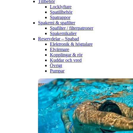
Tillbehör
Locklyftare
Spatillbehör
Spatrappor
Spakemi & spafilter
Spafilter / filterpatroner
Spakemikalier
Reservdelar – Spabad
Elektronik & högtalare
Elvärmare
Kopplingar & rör
Kuddar och vred
Övrigt
Pumpar