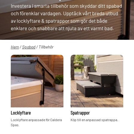
Investera i smarta tillbehör som skyddar ditt spabad
och förenklar vardagen. Upptäck vårt breda utbud
av locklyftare & spatrappor som gör det både
enklare och snabbare att njuta av ett varmt bad.
Hem
/
Spabad
/ Tillbehör
Locklyftare
Spatrappor
Locklyftare anpassade för Caldera
Köp till en anpassad spatrappa.
Spas.