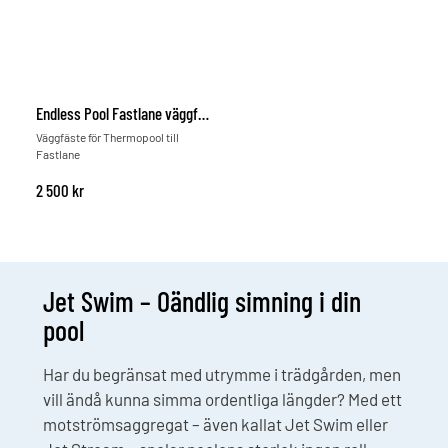
Athlete […]
Endless Pool Fastlane väggfäste
Väggfäste för Thermopool till
Fastlane
2 500
kr
Jet Swim – Oändlig simning i din
pool
Har du begränsat med utrymme i trädgården, men
vill ändå kunna simma ordentliga längder? Med ett
motströmsaggregat – även kallat Jet Swim eller