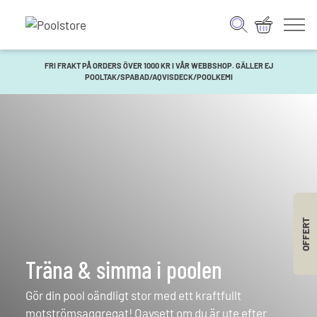
FRI FRAKT PÅ ORDERS ÖVER 1000 KR I VÅR WEBBSHOP. GÄLLER EJ
POOLTAK/SPABAD/AQVISDECK/POOLKEMI
OFFERT
Träna & simma i poolen
Gör din pool oändligt stor med ett kraftfullt
motströmsaggregat! Oavsett om du är ute efter