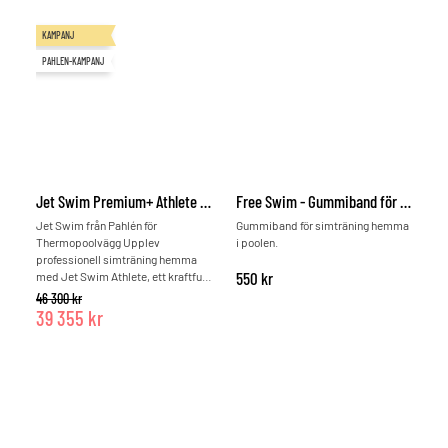
KAMPANJ
PAHLEN-KAMPANJ
Jet Swim Premium+ Athlete för Thermopool
Free Swim - Gummiband för simträning
Jet Swim från Pahlén för
Gummiband för simträning hemma
Thermopoolvägg Upplev
i poolen.
professionell simträning hemma
550
kr
med Jet Swim Athlete, ett kraftfullt
motströmsaggregat från Pahlén –
Det ursprungliga priset var: 46 300 kr.
46 300
kr
specialdesignat för installation i
39 355
kr
tjocka poolväggar så som
Det nuvarande priset är: 39 355 kr.
Thermopool URSTARK. Det
kompletta paketet innehåller
Athlete grundsats, pump,
automatikskåp samt alla
nödvändiga tillbehör för en smidig
installation. Tillverkat i rostfritt
syrafast stål, kombinerar Jet Swim