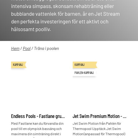
intensiva simpass, skonsam rehabträning eller
bubblande vattenlek för barnen, är en Jet Stream
den perfekta investeringen för ett aktivt och
hälsosamt poolliv.
Hem
/
Pool
/ Träna i poolen
KAMPANJ
KAMPANJ
PAHLEN-KAMPANJ
Endless Pools - Fastlane grundsats
Jet Swim Premium Motion - Classic
Med Fastlane kan du förvandla din
Jet Swim Motion från Pahlén för
pool till en olympisk bassäng och
Thermopool Upptäck Jet Swim
maximera din simträning direkt i
Motion (anpassad för Thermopool)