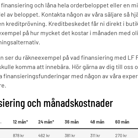
å finansiering och låna hela orderbeloppet eller en m
el av beloppet. Kontakta någon av våra säljare så hjä
en kreditprövning. Kreditbeskedet får ni direkt i buti
exempel på hur mycket det kostar i månaden med ol
ningsalternativ.
n ser du räkneexempel på vad finansiering med LF 
skulle komma att innebära. Hör gärna av dig till oss o
na finansieringsfunderingar med någon av våra exper
re.
siering och månadskostnader
.
12 mån*
24
mån*
36 mån
48 mån
6
0 mån
878 kr
462 kr
381 kr
311 kr
270 kr