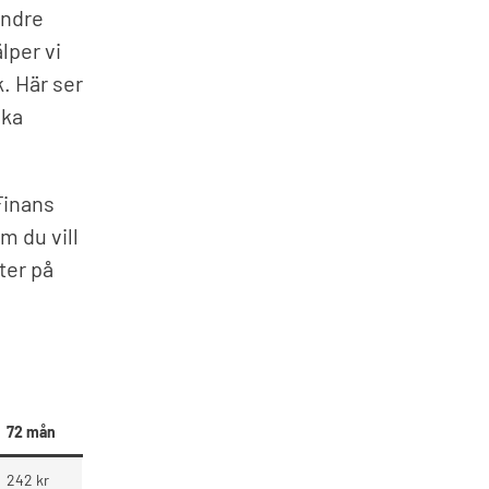
indre
lper vi
k. Här ser
ika
Finans
m du vill
ter på
72 mån
242 kr