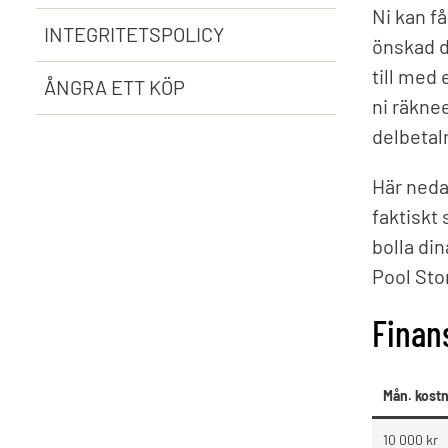
Ni kan f
INTEGRITETSPOLICY
önskad d
till med 
ÅNGRA ETT KÖP
ni räkne
delbetal
Här neda
faktiskt 
bolla di
Pool Sto
Finan
Mån. kostn
10 000 kr