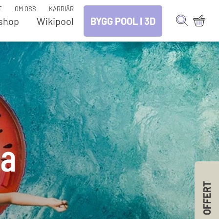
E
OM OSS
KARRIÄR
shop
Wikipool
BYGG POOL I 3D
tenrening
Reservdelar – Pool
plingar och rör
Belysning
- och
Bräddavlopp
eringsanläggningar
Inlopp
par
Jet Swim
klorinator
Mät & Dosering
dfilter
Poolrobotar
na
rening
Poolskydd
Pooltak
lvård & kemikalier
Pooltak (Lösa delar)
lkemikalier
Pumpar
OFFERT
lrobotar
Saltklorinator
dutrustning
Sandfilter
tentester
UV-rening