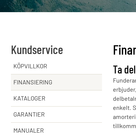
Elvärm
Värme
Värmev
Fina
Kundservice
KÖPVILLKOR
Ta del
Funderar
FINANSIERING
erbjuder
KATALOGER
delbetal
enkelt. 
GARANTIER
amorteri
tillkomm
MANUALER