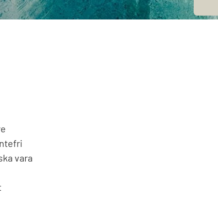
Värmesystem
lmiljö & leksaker
Fyndhörna
cksglas
l och lek
blåsbara leksaker
re
ntefri
ska vara
t