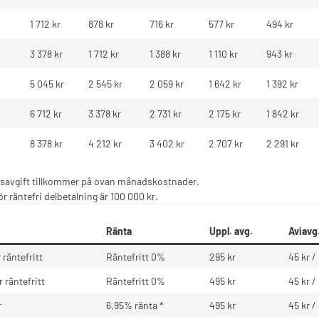
1 712 kr
878 kr
716 kr
577 kr
494 kr
3 378 kr
1 712 kr
1 388 kr
1 110 kr
943 kr
5 045 kr
2 545 kr
2 059 kr
1 642 kr
1 392 kr
6 712 kr
3 378 kr
2 731 kr
2 175 kr
1 842 kr
8 378 kr
4 212 kr
3 402 kr
2 707 kr
2 291 kr
savgift tillkommer på ovan månadskostnader.
r räntefri delbetalning är 100 000 kr.
Ränta
Uppl. avg.
Aviavg
räntefritt
Räntefritt 0%
295 kr
45 kr 
 räntefritt
Räntefritt 0%
495 kr
45 kr 
r
6,95% ränta *
495 kr
45 kr 