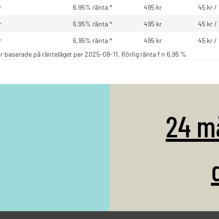
r
6,95% ränta *
495 kr
45 kr 
r
6,95% ränta *
495 kr
45 kr 
r
6,95% ränta *
495 kr
45 kr 
r baserade på ränteläget per 2025-08-11. Rörlig ränta f n 6,95 %
24 m