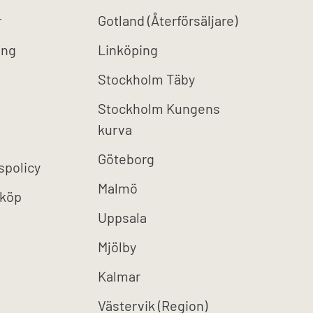
r
Gotland (Återförsäljare)
ing
Linköping
Stockholm Täby
Stockholm Kungens
kurva
Göteborg
spolicy
Malmö
 köp
Uppsala
Mjölby
Kalmar
Västervik (Region)