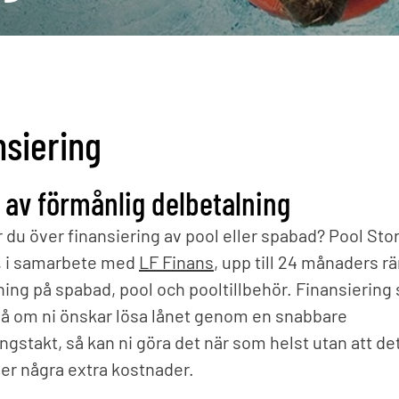
are
Solfolie
pumpar
Poo
Upprullningsanordning
äxlare
Vinterskydd
Dri
Spe
Träna i poolen
Upp
Endless Pools®
nsiering
Jet Swim
 av förmånlig delbetalning
 du över finansiering av pool eller spabad? Pool Sto
, i samarbete med
LF Finans
, upp till 24 månaders rä
ning på spabad, pool och pooltillbehör. Finansiering 
Så om ni önskar lösa lånet genom en snabbare
ngstakt, så kan ni göra det när som helst utan att de
er några extra kostnader.