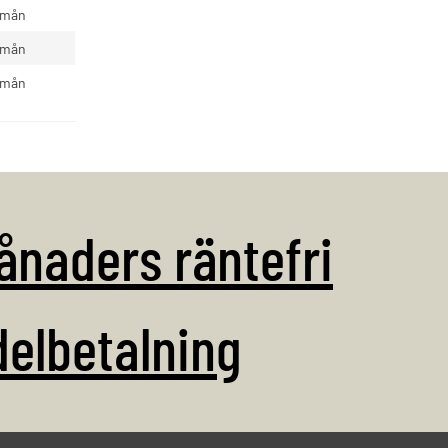
/ mån
/ mån
/ mån
ånaders räntefri
delbetalning