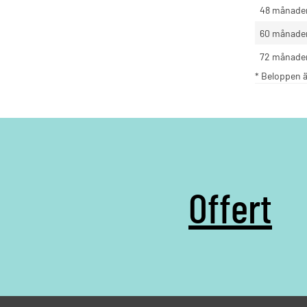
48 månade
60 månade
72 månade
* Beloppen ä
Offert