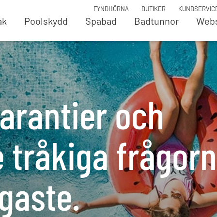
FYNDHÖRNA
BUTIKER
KUNDSERVIC
ak
Poolskydd
Spabad
Badtunnor
Web
oler
Pooltak
Vat
opool URSTARK
Azure Flat Compact
Kop
ol Magnelis
Azure Flat Compact -
Mät
Byggsats
dos
ool Fantasy
garantier och
ORLANDO® Spadome
Pum
Parade
Salt
och detaljer
Parade Low
San
ing
e tråkiga frågor
Terra™
UV-
vlopp och inlopp
Viva™
 - Liner
Poo
rg
Poolskydd
Poo
igaste.
r och stegar
AqvisDeck
Poo
Automatiska poolskydd
Stä
rme
Manuella poolskydd
Vat