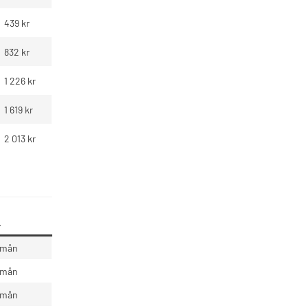
439 kr
832 kr
1 226 kr
1 619 kr
2 013 kr
.
/ mån
/ mån
/ mån