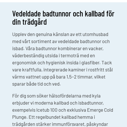
trädgården eller på altanen gör du
erbjuder Emerge en
kylterapi till en naturlig och lyxig del
premiumupplevelse för både
av din vardag.
nybörjare och rutinerade
Vedeldade badtunnor och kallbad för
kallbadare.
din trädgård
Upplev den genuina känslan av ett utomhusbad
med vårt sortiment av vedeldade badtunnor och
isbad. Våra badtunnor kombinerar en vacker,
väderbeständig utsida i termoträ med en
ergonomisk och hygienisk insida i glasfiber. Tack
vare kraftfulla, integrerade kaminer i rostfritt stål
värms vattnet upp på bara 1,5–2 timmar, vilket
sparar både tid och ved.
För dig som söker hälsofördelarna med kyla
erbjuder vi moderna kallbad och isbadtunnor,
exempelvis Icetub 100 och exklusiva Emerge Cold
Plunge. Ett regelbundet kallbad hemma i
trädgården stärker immunförsvaret, påskyndar