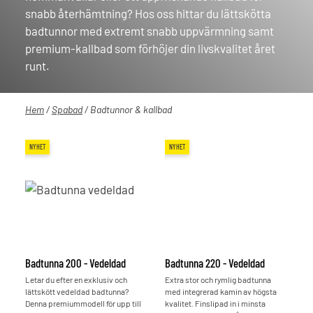
snabb återhämtning? Hos oss hittar du lättskötta
badtunnor med extremt snabb uppvärmning samt
premium-kallbad som förhöjer din livskvalitet året
runt.
Hem
/
Spabad
/ Badtunnor & kallbad
NYHET
NYHET
Badtunna 200 - Vedeldad
Badtunna 220 - Vedeldad
Letar du efter en exklusiv och
Extra stor och rymlig badtunna
lättskött vedeldad badtunna?
med integrerad kamin av högsta
Denna premiummodell för upp till
kvalitet. Finslipad in i minsta