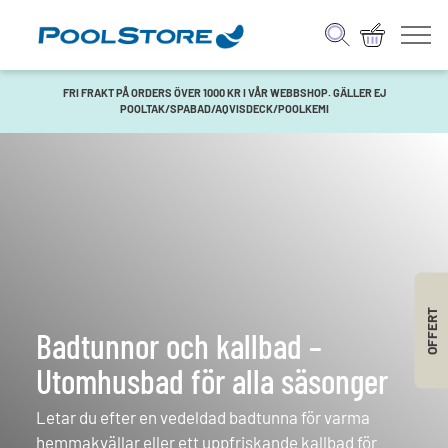
FRI FRAKT PÅ ORDERS ÖVER 1000 KR I VÅR WEBBSHOP. GÄLLER EJ
POOLTAK/SPABAD/AQVISDECK/POOLKEMI
OFFERT
Badtunnor och kallbad –
Utomhusbad för alla säsonger
Letar du efter en vedeldad badtunna för varma
hemmakvällar eller ett uppfriskande kallbad för