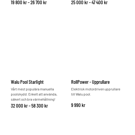
Prisintervall: 19 800 kr till 26 700 kr
Prisintervall: 25
19 800
kr
–
26 700
kr
25 000
kr
–
47 400
kr
Walu Pool Starlight
RollPower - Upprullare
Vårt mest populära manuella
Elektrisk motordriven upprullare
poolskydd. Enkelt att använda,
till Walu pool.
säkert och bra värmehållning!
9 990
kr
Prisintervall: 32 000 kr till 58 300 kr
32 000
kr
–
58 300
kr