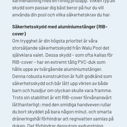
värmehållning med en rimlig prislapp. Vilken typ av
skydd som passar dig bäst beror på hur du vill
använda din pool och vilka säkerhetskrav du har.
Säkerhetsskydd med aluminiumstänger (RIB-
cover)
Om trygghet är din högsta prioritet är våra
storsäljande säkerhetsskydd från Walu Pool det
självklara valet. Dessa skydd – som ofta kallas för
RIB-cover – har en extremt tålig PVC-duk som
hålls uppe av tvärgående aluminiumstänger.
Denna robusta konstruktion är fullt godkänd som
säkerhetsskydd och bär lätt upp vikten av både
barn och husdjur om olyckan skulle vara framme.
Trots sin stabilitet är ett RIB-cover förvånansvärt
lätthanterligt; med den smidiga handveven rullar
du bort skyddet på bara någon minut, och smarta
dräneringshål förhindrar att regnvatten samlas på
duken. Det förhindrar dessutom avdunstning,