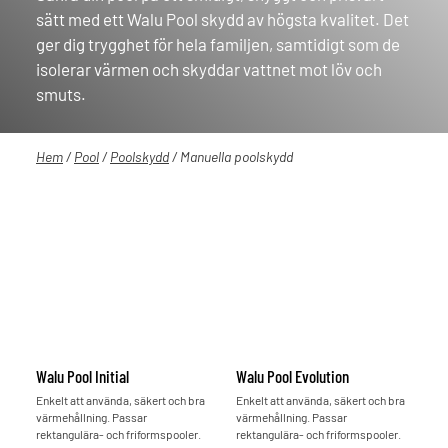
sätt med ett Walu Pool skydd av högsta kvalitet. Det
ger dig trygghet för hela familjen, samtidigt som de
isolerar värmen och skyddar vattnet mot löv och
smuts.
Hem
/
Pool
/
Poolskydd
/ Manuella poolskydd
Walu Pool Initial
Walu Pool Evolution
Enkelt att använda, säkert och bra
Enkelt att använda, säkert och bra
värmehållning. Passar
värmehållning. Passar
rektangulära- och friformspooler.
rektangulära- och friformspooler.