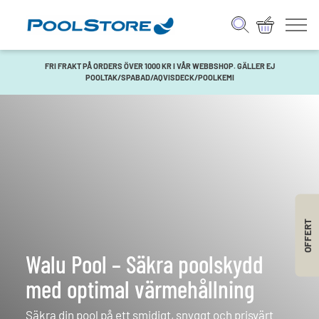
FRI FRAKT PÅ ORDERS ÖVER 1000 KR I VÅR WEBBSHOP. GÄLLER EJ
POOLTAK/SPABAD/AQVISDECK/POOLKEMI
OFFERT
Walu Pool – Säkra poolskydd
med optimal värmehållning
Säkra din pool på ett smidigt, snyggt och prisvärt