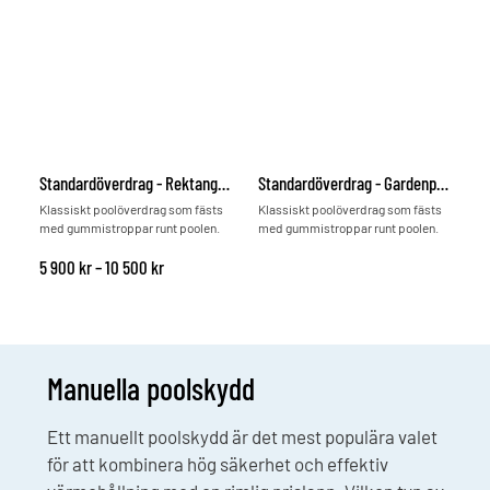
Standardöverdrag - Rektangulära pooler
Standardöverdrag - Gardenpool
Klassiskt poolöverdrag som fästs
Klassiskt poolöverdrag som fästs
med gummistroppar runt poolen.
med gummistroppar runt poolen.
Prisintervall: 5 900 kr till 10 500 kr
5 900
kr
–
10 500
kr
Manuella poolskydd
Ett manuellt poolskydd är det mest populära valet
för att kombinera hög säkerhet och effektiv