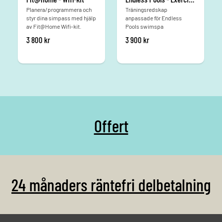
Planera/programmera och
Träningsredskap
styr dina simpass med hjälp
anpassade för Endless
av Fit@Home Wifi-kit.
Pools swimspa
3 800
kr
3 900
kr
Offert
24 månaders räntefri delbetalning