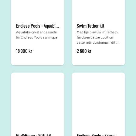
Endless Pools - Aquabike
Swim Tether kit
Aquabike cykel anpassade
Med hjälp av Swim Tethern
för Endless Pools swimspa
får du en bättre position i
vatten när du simmar i ditt
swimspa
18 900
kr
2 600
kr
Fit@Home - Wifi-kit
Endless Pools - Exercise Kit