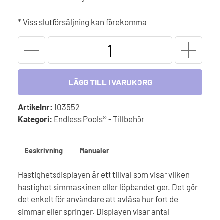
* Viss slutförsäljning kan förekomma
Pace
Display
-
Hastighetsmätare
LÄGG TILL I VARUKORG
mängd
Artikelnr:
103552
Kategori:
Endless Pools® - Tillbehör
Beskrivning
Manualer
Hastighetsdisplayen är ett tillval som visar vilken
hastighet simmaskinen eller löpbandet ger. Det gör
det enkelt för användare att avläsa hur fort de
simmar eller springer. Displayen visar antal