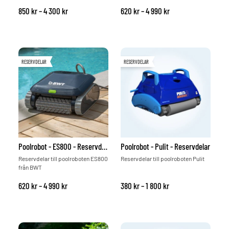
Prisintervall: 850 kr till 4 300 kr
Prisintervall: 620 kr 
850
kr
–
4 300
kr
620
kr
–
4 990
kr
RESERVDELAR
RESERVDELAR
Poolrobot - ES800 - Reservdelar
Poolrobot - Pulit - Reservdelar
Reservdelar till poolroboten ES800
Reservdelar till poolroboten Pulit
från BWT
Prisintervall: 620 kr till 4 990 kr
Prisintervall: 380 kr 
620
kr
–
4 990
kr
380
kr
–
1 800
kr