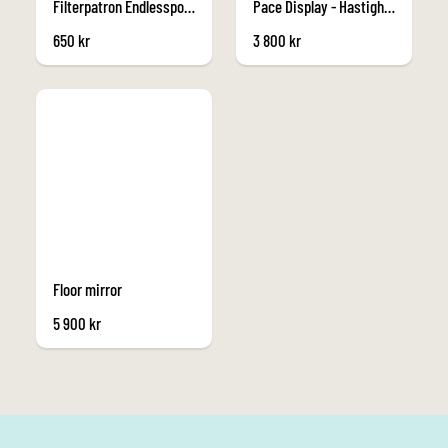
Filterpatron Endlesspools fitness
Pace Display - Hastighetsmätare
650
kr
3 800
kr
Floor mirror
5 900
kr