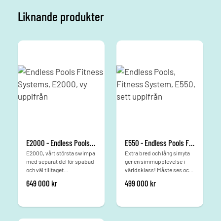
Liknande produkter
E2000 - Endless Pools Fitness System
E550 - Endless Pools Fitness Systems
E2000, vårt största swimpa
Extra bred och lång simyta
med separat del för spabad
ger en simmupplevelse i
och väl tilltaget
världsklass! Måste ses och
simutrymme.
provas!
649 000
kr
499 000
kr