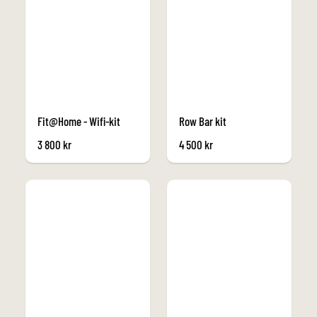
Fit@Home - Wifi-kit
Row Bar kit
3 800
kr
4 500
kr