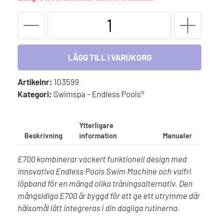
E700
-
Endless
Pools
LÄGG TILL I VARUKORG
Fitness
Systems
Artikelnr:
103599
mängd
Kategori:
Swimspa - Endless Pools®
Ytterligare
Beskrivning
information
Manualer
E700 kombinerar vackert funktionell design med
innovativa Endless Pools Swim Machine och valfri
löpband för en mängd olika träningsalternativ. Den
mångsidiga E700 är byggd för att ge ett utrymme där
hälsomål lätt integreras i din dagliga rutinerna.