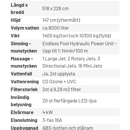
Längd x
518 x 226 cm
bredd
Höjd
147 cm (yttermått)
Volym vatten
ca 8000 liter
Vikt
1400 kg (torr) och 10300 kg (fylld)
Simning –
Endless Pool Hydraulic Power Unit –
munstycken
Upp till 1:14min/100 m
Massage –
1 Large Jet, 2 Rotary Jets, 3
munstycken
Directional Jets, 16 Mini Jets
Vattenfall
Ja, 2st upplysta
Vattenrening
CD Ozone + UVC
Filterstorlek
2st á 9,29 m2 filter
Invändig
20 st flerfärgade LED-ljus
belysning
Elvärmare
4 kW
Elanslutning
3-fas 16A
Uppbyggnad
ABS-botten och stålram