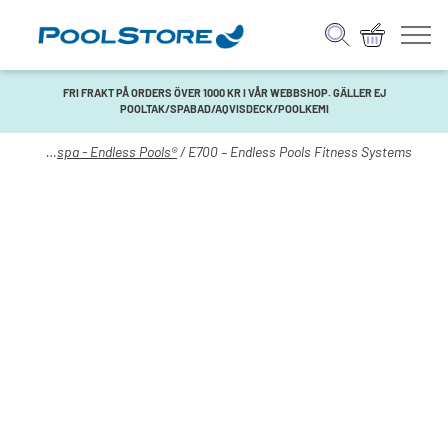
FRI FRAKT PÅ ORDERS ÖVER 1000 KR I VÅR WEBBSHOP. GÄLLER EJ
POOLTAK/SPABAD/AQVISDECK/POOLKEMI
pa
/
Swimspa - Endless Pools®
/ E700 – Endless Pools Fitness Systems