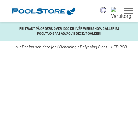
FRI FRAKT PÅ ORDERS ÖVER 1000 KR I VÅR WEBBSHOP. GÄLLER EJ
POOLTAK/SPABAD/AQVISDECK/POOLKEMI
Hem
/
Pool
/
Design och detaljer
/
Belysning
/ Belysning Plast – LED RGB