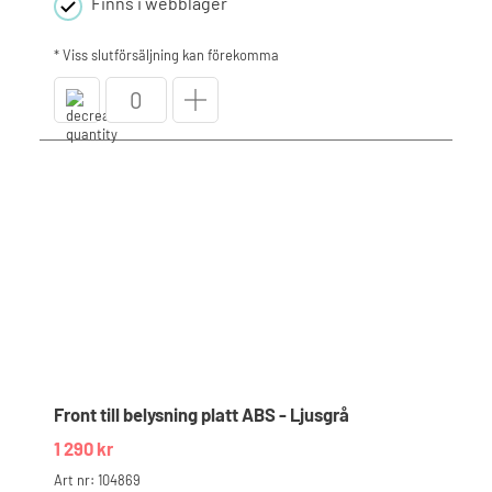
Finns i webblager
* Viss slutförsäljning kan förekomma
Front
till
belysning
platt
ABS
-
Vit
mängd
Front till belysning platt ABS - Ljusgrå
1 290
kr
Art nr: 104869