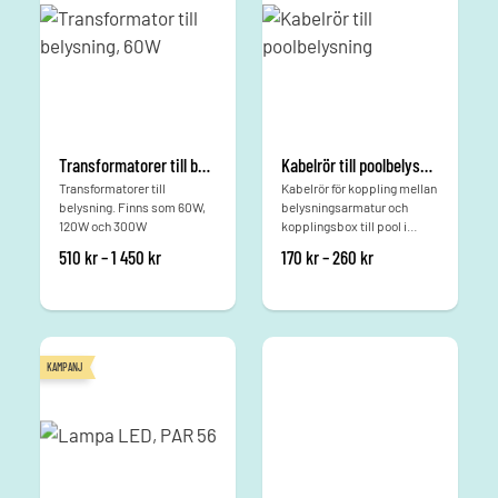
Transformatorer till belysning
Kabelrör till poolbelysning
Transformatorer till
Kabelrör för koppling mellan
belysning. Finns som 60W,
belysningsarmatur och
120W och 300W
kopplingsbox till pool i
rostfritt.
Prisintervall: 510 kr till 1 450 kr
Prisintervall: 170 kr
510
kr
–
1 450
kr
170
kr
–
260
kr
KAMPANJ