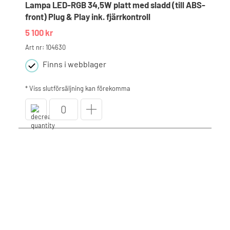
Lampa LED-RGB 34,5W platt med sladd (till ABS-
front) Plug & Play ink. fjärrkontroll
5 100
kr
Art nr: 104630
Finns i webblager
* Viss slutförsäljning kan förekomma
Lampa
LED-
RGB
34,5W
platt
med
sladd
(till
ABS-
front)
Plug
&
Play
ink.
fjärrkontroll