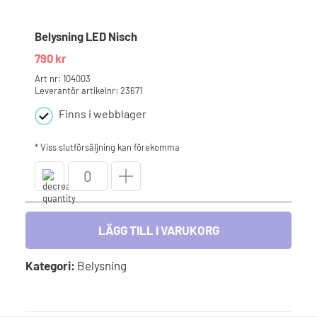
mängd
Belysning LED Nisch
790
kr
Art nr: 104003
Leverantör artikelnr: 23671
Finns i webblager
* Viss slutförsäljning kan förekomma
Belysning
LED
Nisch
mängd
LÄGG TILL I VARUKORG
Kategori:
Belysning