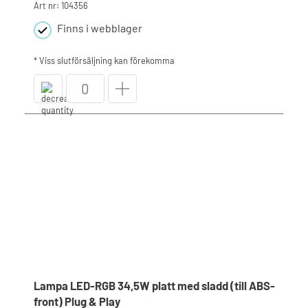
Art nr: 104356
Finns i webblager
* Viss slutförsäljning kan förekomma
Front
till
belysning
platt
ABS
-
Antracit
mängd
Lampa LED-RGB 34,5W platt med sladd (till ABS-
front) Plug & Play