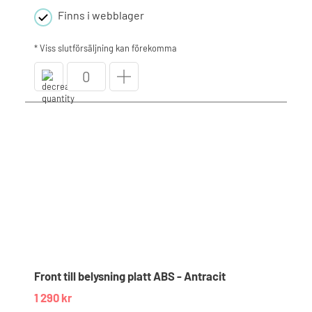
Finns i webblager
* Viss slutförsäljning kan förekomma
Front
till
belysning
platt
ABS
-
Ljusgrå
mängd
Front till belysning platt ABS - Antracit
1 290
kr