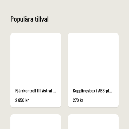
Populära tillval
Fjärrkontroll till Astral RGB-lampa - rund Plug n Play
Kopplingsbox i ABS-plast
2 850
kr
270
kr