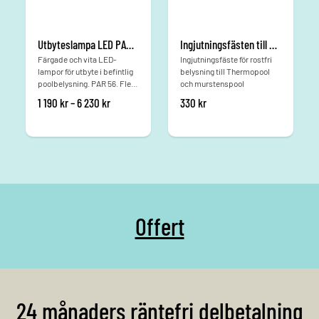
Utbyteslampa LED PAR56
Ingjutningsfästen till 300CA
Färgade och vita LED-
Ingjutningsfäste för rostfri
lampor för utbyte i befintlig
belysning till Thermopool
poolbelysning. PAR 56. Flera
och murstenspool
utföranden
Prisintervall: 1 190 kr till 6 230 kr
1 190
kr
–
6 230
kr
330
kr
Offert
24 månaders räntefri delbetalning