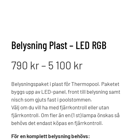
Belysning Plast – LED RGB
Prisintervall
790
kr
–
5 100
kr
790 kr
Belysningspaket i plast för Thermopool. Paketet
byggs upp av LED-panel, front till belysning samt
till
nisch som gjuts fast i poolstommen.
Välj om du vill ha med fjärrkontroll eller utan
5
fjärrkontroll. Om fler än en (1 st) lampa önskas så
behövs det endast köpas en fjärrkontroll.
100 kr
För en komplett belysning behövs: