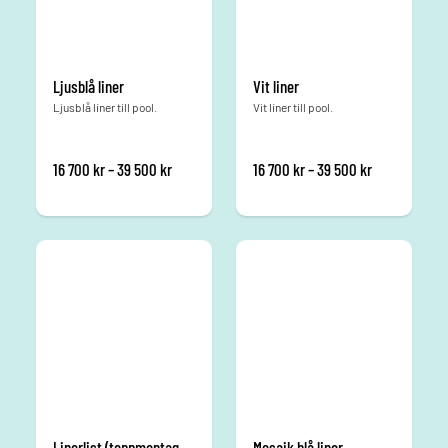
Ljusblå liner
Vit liner
Ljusblå liner till pool.
Vit liner till pool.
Prisintervall: 16 700 kr till 39 500 kr
Prisintervall:
16 700
kr
–
39 500
kr
16 700
kr
–
39 500
kr
Linerlist (toppmontage) PVC
Mosaik blå liner