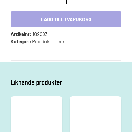
till
fiberduk
spray
LÄGG TILL I VARUKORG
0,5kg
mängd
Artikelnr:
102993
Kategori:
Poolduk - Liner
Liknande produkter