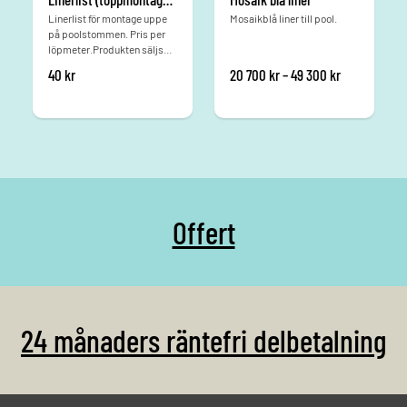
Linerlist för montage uppe
Mosaikblå liner till pool.
på poolstommen. Pris per
löpmeter.Produkten säljs
endast i våra fysiska
Prisintervall
40
kr
20 700
kr
–
49 300
kr
butiker, dvs ej online.
Offert
24 månaders räntefri delbetalning