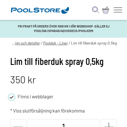
FRI FRAKT PÅ ORDERS ÖVER 1000 KR I VÅR WEBBSHOP. GÄLLER EJ
POOLTAK/SPABAD/AQVISDECK/POOLKEMI
Pool
/
Design och detaljer
/
Poolduk - Liner
/ Lim till fiberduk spray 0,5kg
Lim till fiberduk spray 0,5kg
350
kr
Finns i webblager
* Viss slutförsäljning kan förekomma
Lim