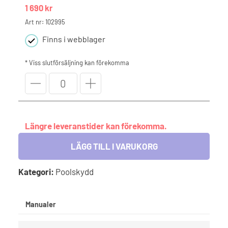
1 690
kr
Art nr: 102995
Finns i webblager
* Viss slutförsäljning kan förekomma
Walu
Pool
vev
4/1
mängd
Längre leveranstider kan förekomma.
LÄGG TILL I VARUKORG
Kategori:
Poolskydd
Manualer