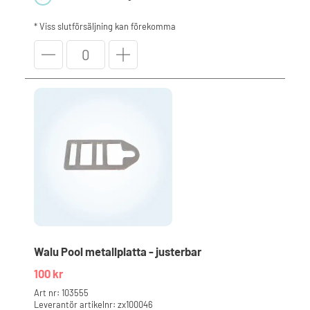
* Viss slutförsäljning kan förekomma
Walu
Pool
snabbfäste
för
metallplatta
mängd
Walu Pool metallplatta - justerbar
100
kr
Art nr: 103555
Leverantör artikelnr: zx100046