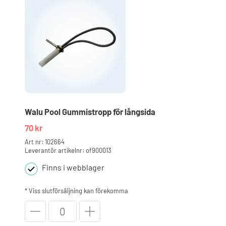
250mm
mängd
Walu Pool Gummistropp för långsida
70
kr
Art nr: 102664
Leverantör artikelnr: of900013
Finns i webblager
* Viss slutförsäljning kan förekomma
Walu
Pool
Gummistropp