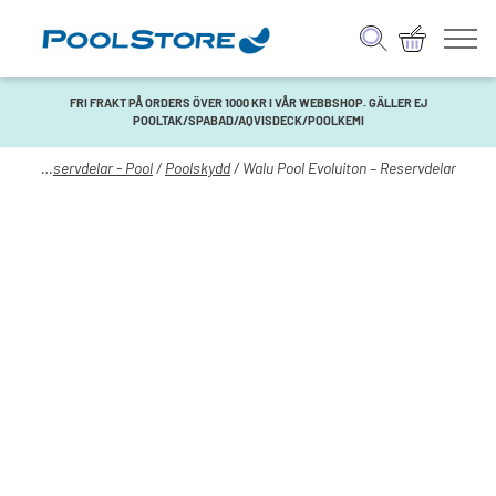
FRI FRAKT PÅ ORDERS ÖVER 1000 KR I VÅR WEBBSHOP. GÄLLER EJ
POOLTAK/SPABAD/AQVISDECK/POOLKEMI
Pool
/
Reservdelar - Pool
/
Poolskydd
/ Walu Pool Evoluiton – Reservdelar