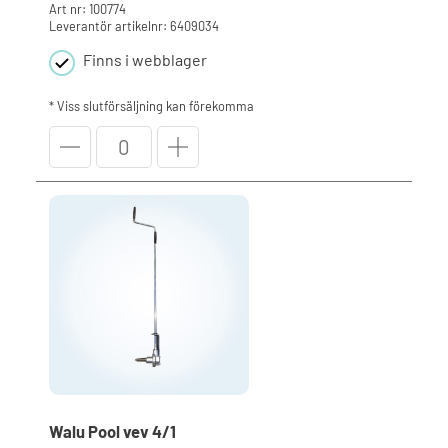
Art nr: 100774
Leverantör artikelnr: 6409034
Finns i webblager
* Viss slutförsäljning kan förekomma
Fästknopp,
försänkt
6
mm
mängd
Walu Pool vev 4/1