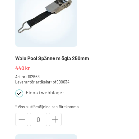
1
690 kr
Walu Pool Spänne m ögla 250mm
440
kr
Art nr: 102663
Leverantör artikelnr: of900034
Finns i webblager
* Viss slutförsäljning kan förekomma
Walu
Pool
Spänne
m
ögla