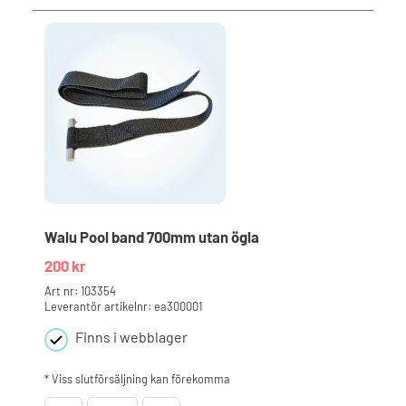
med
ögla
300mm
mängd
Walu Pool band 700mm utan ögla
200
kr
Art nr: 103354
Leverantör artikelnr: ea300001
Finns i webblager
* Viss slutförsäljning kan förekomma
Walu