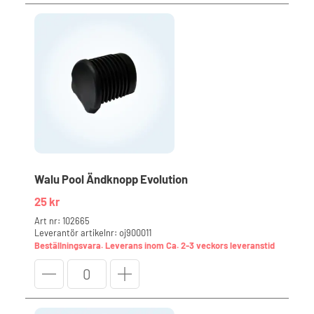
för
långsida
mängd
Walu Pool Ändknopp Evolution
25
kr
Art nr: 102665
Leverantör artikelnr: oj900011
Beställningsvara. Leverans inom Ca. 2-3 veckors leveranstid
Walu
Pool
Ändknopp
Evolution
mängd