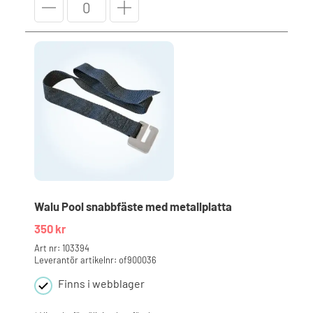
Pool
band
700mm
utan
ögla
mängd
Walu Pool snabbfäste med metallplatta
350
kr
Art nr: 103394
Leverantör artikelnr: of900036
Finns i webblager