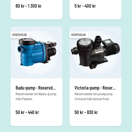
Prisintervall: 60 kr till 1 300 kr
Prisintervall: 5 kr till
60
kr
–
1 300
kr
5
kr
–
400
kr
RESERVDELAR
RESERVDELAR
Badu-pump - Reservdelar
Victoria-pump - Reservdelar
Reservdelar till Badu-pump
Reservdelar till poolpump
från Pahlen
Victoria från Astral Pool
Prisintervall: 50 kr till 440 kr
Prisintervall: 50 kr t
50
kr
–
440
kr
50
kr
–
830
kr