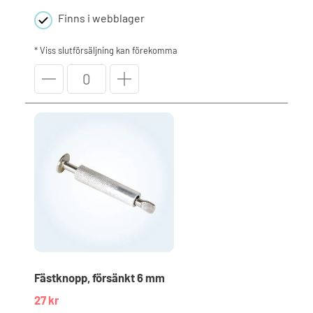
Finns i webblager
* Viss slutförsäljning kan förekomma
Walu
Pool
metallplatta
-
justerbar
mängd
Fästknopp, försänkt 6 mm
27
kr