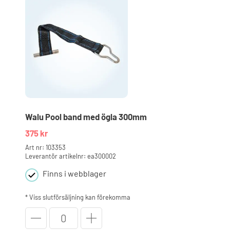
Walu Pool band med ögla 300mm
375
kr
Art nr: 103353
Leverantör artikelnr: ea300002
Finns i webblager
* Viss slutförsäljning kan förekomma
Walu
Pool
band