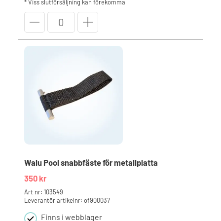
* Viss slutförsäljning kan förekomma
Walu
Pool
snabbfäste
med
metallplatta
mängd
Walu Pool snabbfäste för metallplatta
350
kr
Art nr: 103549
Leverantör artikelnr: of900037
Finns i webblager