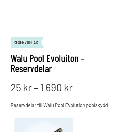
RESERVDELAR
Walu Pool Evoluiton –
Reservdelar
Prisintervall:
25
kr
–
1 690
kr
25 kr
Reservdelar till Walu Pool Evolution poolskydd
till