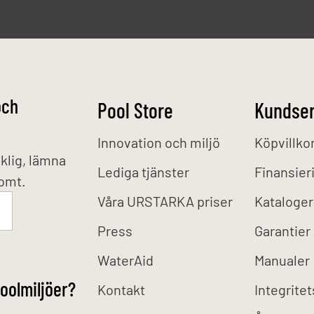
och
Pool Store
Kundser
Innovation och miljö
Köpvillko
klig, lämna
Lediga tjänster
Finansier
tomt.
Våra URSTARKA priser
Kataloger
Press
Garantier
WaterAid
Manualer
oolmiljöer?
Kontakt
Integritet