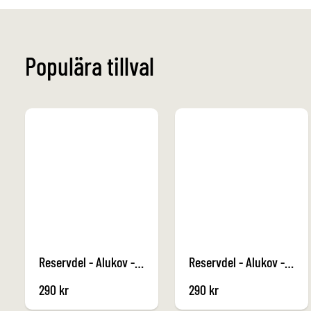
Populära tillval
Reservdel - Alukov - Hörn Vänster 3 Antracit
Reservdel - Alukov - Hörn Höger 3 Antracit
290
kr
290
kr