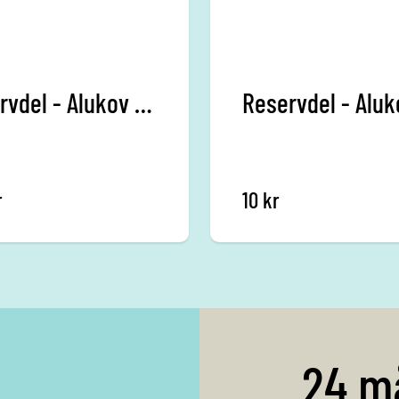
Reservdel - Alukov - Rulle
r
10
kr
24 m