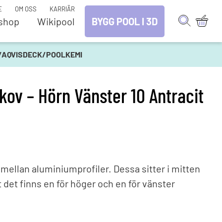
E
OM OSS
KARRIÄR
shop
Wikipool
BYGG POOL I 3D
tenrening
Reservdelar – Pool
D/AQVISDECK/POOLKEMI
plingar och rör
Belysning
- och
Bräddavlopp
eringsanläggningar
kov – Hörn Vänster 10 Antracit
Inlopp
par
Jet Swim
klorinator
Mät & Dosering
dfilter
Poolrobotar
rening
Poolskydd
Pooltak
lvård & kemikalier
Pooltak (Lösa delar)
l mellan aluminiumprofiler. Dessa sitter i mitten
Pumpar
lkemikalier
 det finns en för höger och en för vänster
Saltklorinator
lrobotar
Sandfilter
dutrustning
UV-rening
tentester
Värmesystem