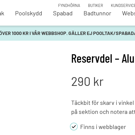
FYNDHÖRNA
BUTIKER
KUNDSERVIC
ak
Poolskydd
Spabad
Badtunnor
Web
oler
Pooltak
Vat
 ÖVER 1000 KR I VÅR WEBBSHOP. GÄLLER EJ POOLTAK/SPABA
opool URSTARK
Azure Flat Compact
Kop
ol Magnelis
Azure Flat Compact -
Mät
Byggsats
dos
Reservdel – Alu
ool Fantasy
ORLANDO® Spadome
Pum
Parade
Salt
och detaljer
Parade Low
San
290
kr
ing
Terra™
UV-
vlopp och inlopp
Viva™
 - Liner
Poo
Täckbit för skarv i vinke
rg
Poolskydd
Poo
r och stegar
på sektion och notera att
AqvisDeck
Poo
Automatiska poolskydd
Stä
rme
Finns i webblager
Manuella poolskydd
Vat
are