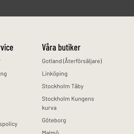
vice
Våra butiker
r
Gotland (Återförsäljare)
ing
Linköping
Stockholm Täby
Stockholm Kungens
kurva
Göteborg
spolicy
Malmö