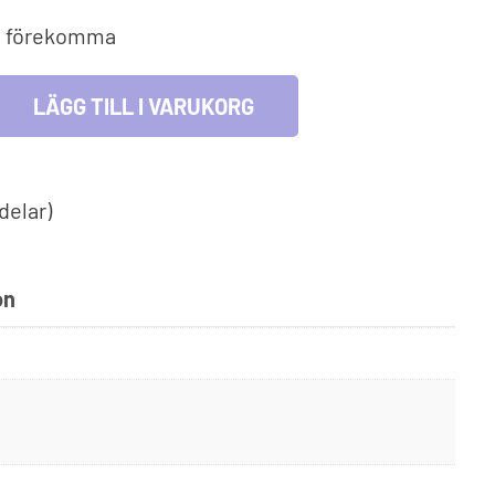
lmiljö & leksaker
an förekomma
Fyndhörna
cksglas
l och lek
LÄGG TILL I VARUKORG
blåsbara leksaker
delar)
on