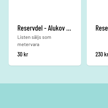
Reservdel - Alukov - Gummilist 15 mm /m
Listen säljs som
metervara
30
kr
230
k