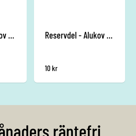
Reservdel - Alukov - Lock M6
Reservdel - Alukov - Linsskydd
10
kr
ånaders räntefri