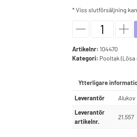
Solfolie
pumpar
Upprullningsanordning
Poo
* Viss slutförsäljning k
äxlare
Vinterskydd
Dri
Reservdel
Spe
Träna i poolen
-
Upp
Endless Pools®
Alukov
Artikelnr:
104470
Jet Swim
-
Kategori:
Pooltak (Lösa 
Hörn
Vänster
10
Ytterligare informati
Antracit
Leverantör
Alukov
mängd
Leverantör
21.557
artikelnr.