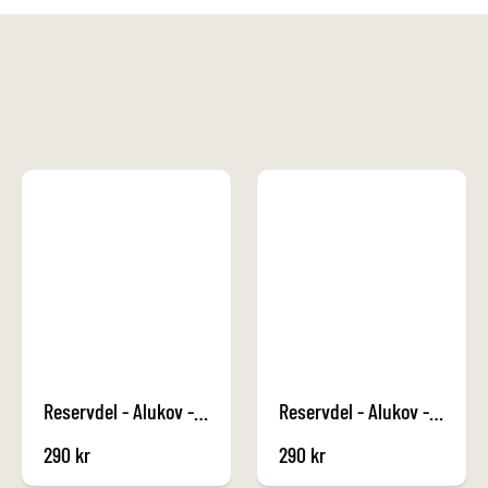
Reservdel - Alukov - Mittkåpa 3 Antracit
Reservdel - Alukov - Hörn Höger 10 Antracit
290
kr
290
kr