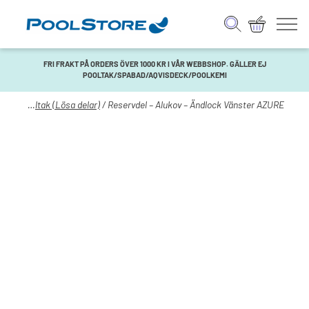
FRI FRAKT PÅ ORDERS ÖVER 1000 KR I VÅR WEBBSHOP. GÄLLER EJ
POOLTAK/SPABAD/AQVISDECK/POOLKEMI
Pool
/
Pooltak (Lösa delar)
/ Reservdel – Alukov – Ändlock Vänster AZURE