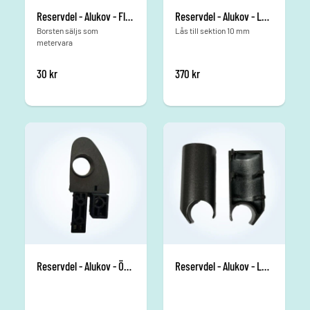
Reservdel - Alukov - Flexibla borstar 15 mm /m
Reservdel - Alukov - Lås 10mm
Borsten säljs som
Lås till sektion 10 mm
metervara
30
kr
370
kr
Reservdel - Alukov - Öga Höger
Reservdel - Alukov - Lock för skjutdörr Höger