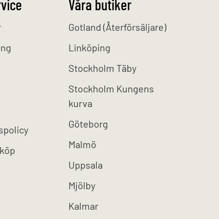
vice
Våra butiker
r
Gotland (Återförsäljare)
ing
Linköping
Stockholm Täby
Stockholm Kungens
kurva
Göteborg
spolicy
Malmö
 köp
Uppsala
Mjölby
Kalmar