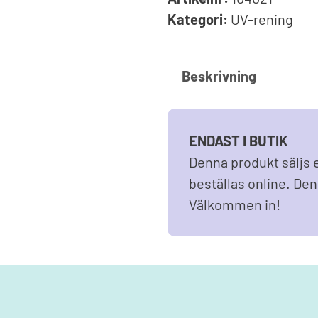
Solfolie
pumpar
Kategori:
UV-rening
Upprullningsanordning
Poo
äxlare
Vinterskydd
Dri
Spe
Träna i poolen
Beskrivning
Upp
Endless Pools®
Jet Swim
ENDAST I BUTIK
Denna produkt säljs e
beställas online. Den 
Välkommen in!