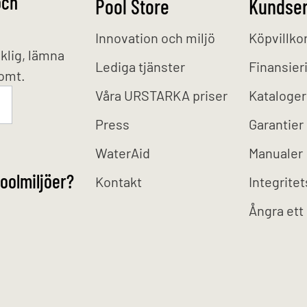
och
Pool Store
Kundser
Innovation och miljö
Köpvillko
klig, lämna
Lediga tjänster
Finansier
tomt.
Våra URSTARKA priser
Kataloger
Press
Garantier
WaterAid
Manualer
oolmiljöer?
Kontakt
Integritet
Ångra ett