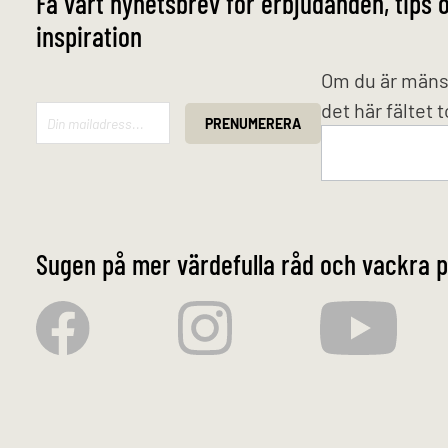
Få vårt nyhetsbrev för erbjudanden, tips 
inspiration
Mailchimp
Om du är mäns
det här fältet 
PRENUMERERA
Sugen på mer värdefulla råd och vackra p