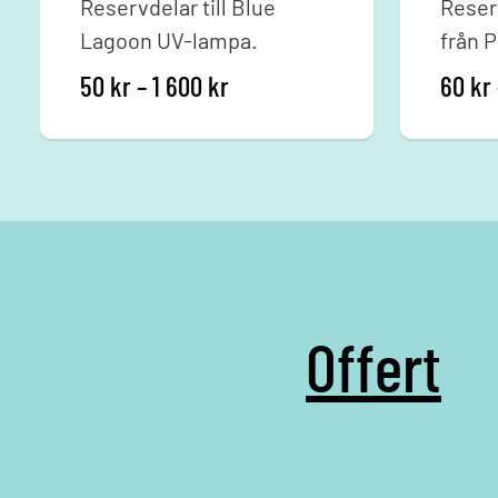
Reservdelar till Blue
Reser
Lagoon UV-lampa.
från 
Prisintervall: 50 kr till 1 600
50
kr
–
1 600
kr
60
kr
Offert