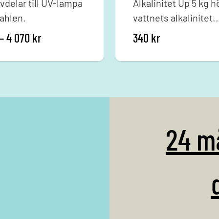
vdelar till UV-lampa
Alkalinitet Up 5 kg h
Pahlen.
vattnets alkalinitet.
Rekommenderat vär
 kr
Prisintervall: 60 kr till 4 070 kr
–
4 070
kr
340
kr
80-120 ppm alkalinit
24 m