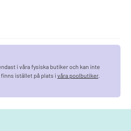
lmiljö & leksaker
Fyndhörna
cksglas
l och lek
blåsbara leksaker
ndast i våra fysiska butiker och kan inte
finns istället på plats i
våra poolbutiker
.