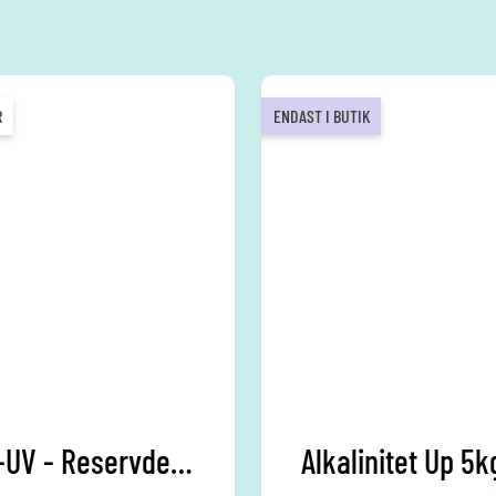
R
ENDAST I BUTIK
Auto-UV - Reservdelar
Alkalinitet Up 5k