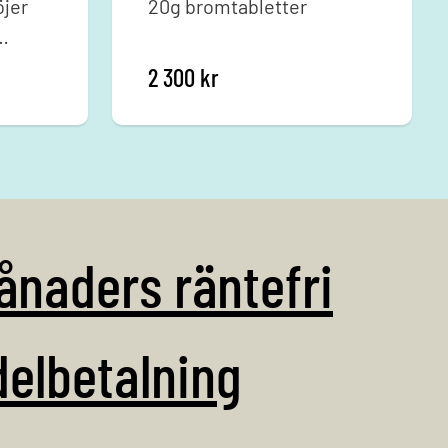
öjer
20g bromtabletter
de är
2 300
kr
et.
ånaders räntefri
delbetalning