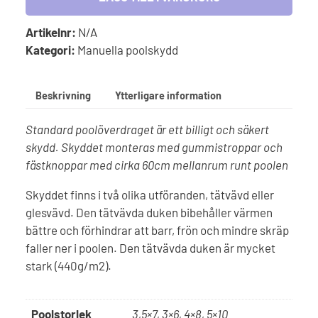
mängd
Artikelnr:
N/A
Kategori:
Manuella poolskydd
Beskrivning
Ytterligare information
Standard poolöverdraget är ett billigt och säkert
skydd. Skyddet monteras med gummistroppar och
fästknoppar med cirka 60cm mellanrum runt poolen
Skyddet finns i två olika utföranden, tätvävd eller
glesvävd. Den tätvävda duken bibehåller värmen
bättre och förhindrar att barr, frön och mindre skräp
faller ner i poolen. Den tätvävda duken är mycket
stark (440g/m2).
Poolstorlek
3,5×7, 3×6, 4×8, 5×10