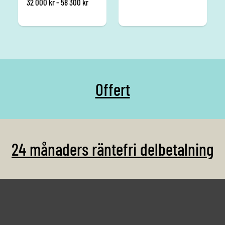
Prisintervall: 32 000 kr till 58 300 kr
32 000
kr
–
58 300
kr
Offert
24 månaders räntefri delbetalning