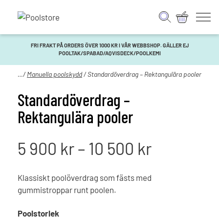
FRI FRAKT PÅ ORDERS ÖVER 1000 KR I VÅR WEBBSHOP. GÄLLER EJ
POOLTAK/SPABAD/AQVISDECK/POOLKEMI
olskydd
/
Manuella poolskydd
/ Standardöverdrag – Rektangulära pooler
Standardöverdrag –
Rektangulära pooler
Prisinterv
5 900
kr
–
10 500
kr
5
Klassiskt poolöverdrag som fästs med
gummistroppar runt poolen.
900 kr
Poolstorlek