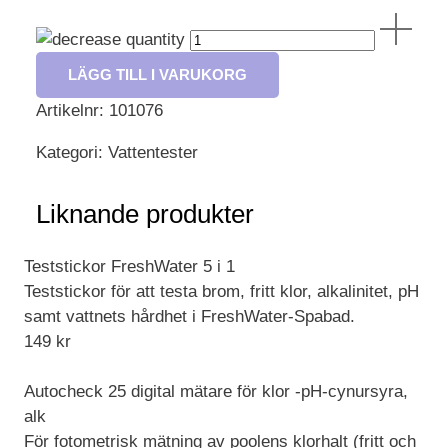
Aqua
Check
Salt
LÄGG TILL I VARUKORG
10
Artikelnr:
101076
st
teststrips
Kategori:
Vattentester
mängd
Liknande produkter
Teststickor FreshWater 5 i 1
Teststickor för att testa brom, fritt klor, alkalinitet, pH
samt vattnets hårdhet i FreshWater-Spabad.
149
kr
Autocheck 25 digital mätare för klor -pH-cynursyra,
alk
För fotometrisk mätning av poolens klorhalt (fritt och