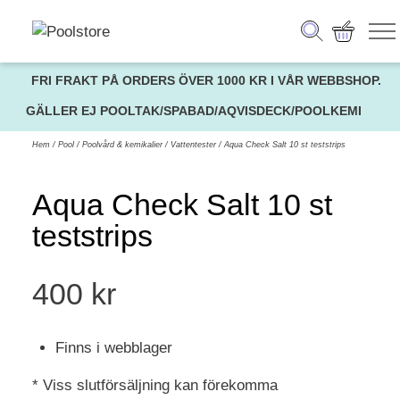
FRI FRAKT PÅ ORDERS ÖVER 1000 KR I VÅR WEBBSHOP.
GÄLLER EJ POOLTAK/SPABAD/AQVISDECK/POOLKEMI
Hem
/
Pool
/
Poolvård & kemikalier
/
Vattentester
/ Aqua Check Salt 10 st teststrips
Aqua Check Salt 10 st
teststrips
400
kr
Finns i webblager
* Viss slutförsäljning kan förekomma