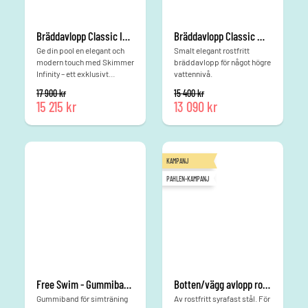
Bräddavlopp Classic Infinity, rostfritt för pool med liner
Bräddavlopp Classic Wide - Linerpool
Ge din pool en elegant och
Smalt elegant rostfritt
modern touch med Skimmer
bräddavlopp för något högre
Infinity – ett exklusivt
vattennivå.
bräddavlopp från Pahlén.
Det ursprungliga priset var: 17 900 kr.
Det ursprungliga priset v
17 900
kr
15 400
kr
Den innovativa designen gör
15 215
kr
13 090
kr
att vattenytan ligger något
Det nuvarande priset är: 15 215 kr.
Det nuvarande priset är: 13 090 kr
närmare poolkanten än med
andra bräddavlopp, vilket
inte bara höjer det visuella
intrycket utan också ökar
KAMPANJ
baddjupet med någon
centimeter. Skimmer Infinity
PAHLEN-KAMPANJ
är tillverkad i rostfritt
syrafast stål och har […]
Free Swim - Gummiband för simträning
Botten/vägg avlopp rostfritt för linerpool sidoanslutning
Gummiband för simträning
Av rostfritt syrafast stål. För