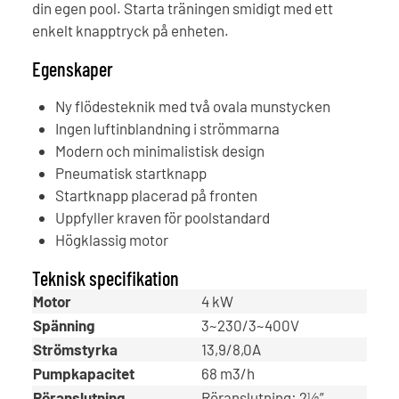
din egen pool. Starta träningen smidigt med ett
enkelt knapptryck på enheten.
Egenskaper
Ny flödesteknik med två ovala munstycken
Ingen luftinblandning i strömmarna
Modern och minimalistisk design
Pneumatisk startknapp
Startknapp placerad på fronten
Uppfyller kraven för poolstandard
Högklassig motor
Teknisk specifikation
Motor
4 kW
Spänning
3~230/3~400V
Strömstyrka
13,9/8,0A
Pumpkapacitet
68 m3/h
Röranslutning
Röranslutning: 2½”