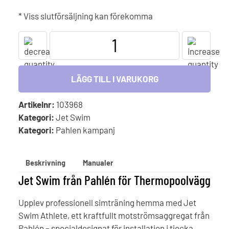
priset
priset
* Viss slutförsäljning kan förekomma
var:
är:
Jet
Swim
46
39
Premium+
Athlete
LÄGG TILL I VARUKORG
300 kr.
355 kr.
för
Thermopool
Artikelnr:
103968
mängd
Kategori:
Jet Swim
Kategori:
Pahlen kampanj
Beskrivning
Manualer
Jet Swim från Pahlén för Thermopoolvägg
Upplev professionell simträning hemma med Jet
Swim Athlete, ett kraftfullt motströmsaggregat från
Pahlén – specialdesignat för installation i tjocka