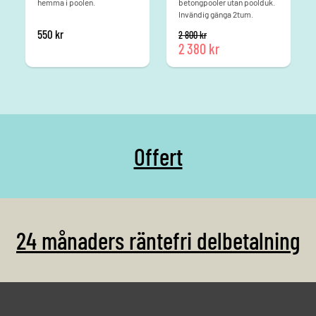
hemma i poolen.
betongpooler utan poolduk.
Invändig gänga 2tum.
Det ursprungliga priset va
550
kr
2 800
kr
2 380
kr
Det nuvarande priset är: 2 380 kr.
Offert
24 månaders räntefri delbetalning