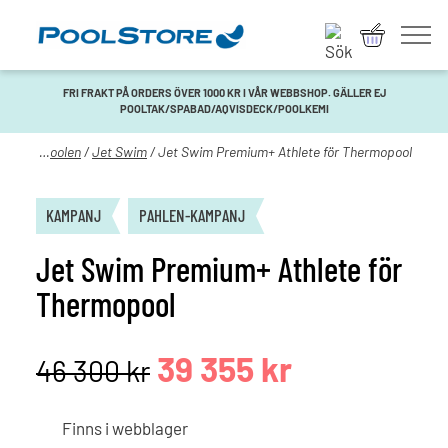
FRI FRAKT PÅ ORDERS ÖVER 1000 KR I VÅR WEBBSHOP. GÄLLER EJ
POOLTAK/SPABAD/AQVISDECK/POOLKEMI
Träna i poolen
/
Jet Swim
/ Jet Swim Premium+ Athlete för Thermopool
KAMPANJ
PAHLEN-KAMPANJ
Jet Swim Premium+ Athlete för
Thermopool
Det
Det
39 355
kr
46 300
kr
ursprungliga
nuvarande
Finns i webblager