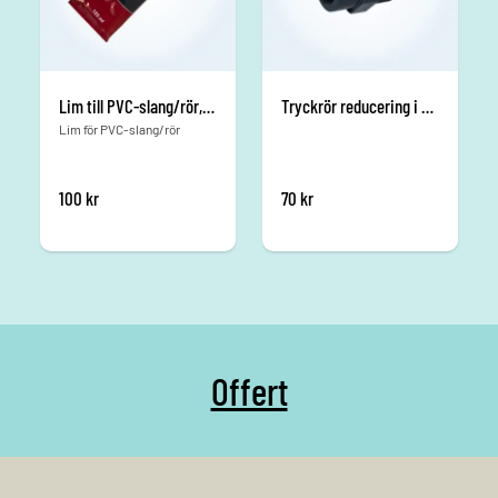
Lim till PVC-slang/rör, 125ml
Tryckrör reducering i PVC 2tum (utv) - 1 ½ tum(inv)
Lim för PVC-slang/rör
100
kr
70
kr
Offert