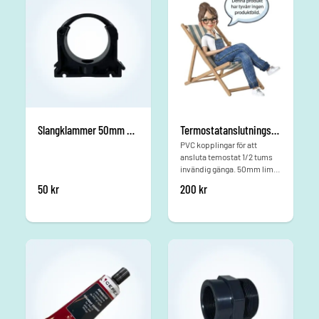
Slangklammer 50mm med bygel
Termostatanslutnings-kit
PVC kopplingar för att
ansluta temostat 1/2 tums
invändig gänga. 50mm lim
anslutning
50
kr
200
kr