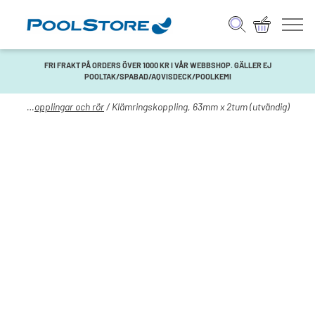
FRI FRAKT PÅ ORDERS ÖVER 1000 KR I VÅR WEBBSHOP. GÄLLER EJ
POOLTAK/SPABAD/AQVISDECK/POOLKEMI
ening
/
Kopplingar och rör
/ Klämringskoppling, 63mm x 2tum (utvändig)