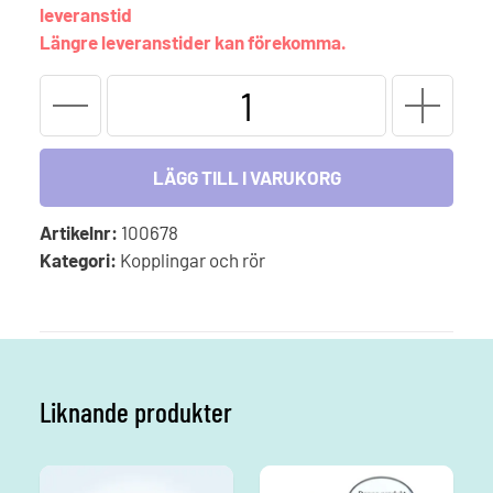
leveranstid
Längre leveranstider kan förekomma.
Klämringskoppling,
63mm
x
2tum
LÄGG TILL I VARUKORG
(utvändig)
mängd
Artikelnr:
100678
Kategori:
Kopplingar och rör
Liknande produkter