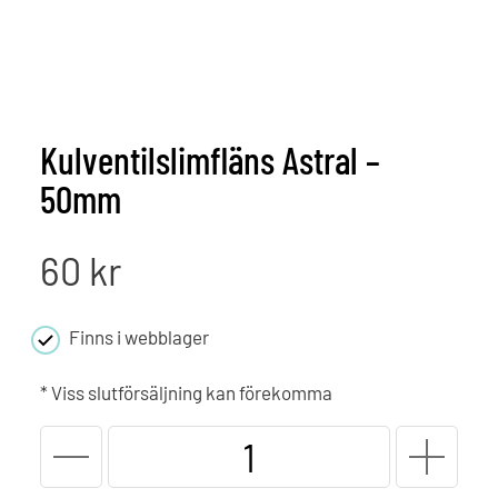
Kulventilslimfläns Astral –
50mm
60
kr
Finns i webblager
* Viss slutförsäljning kan förekomma
Kulventilslimfläns
Astral
-