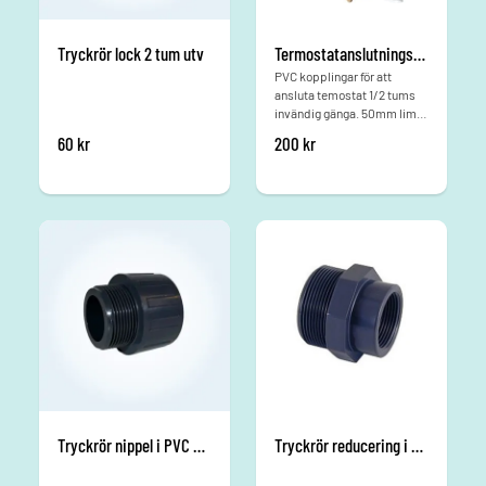
Tryckrör lock 2 tum utv
Termostatanslutnings-kit
PVC kopplingar för att
ansluta temostat 1/2 tums
invändig gänga. 50mm lim
anslutning
60
kr
200
kr
Tryckrör nippel i PVC 50x 1 ½ tum
Tryckrör reducering i PVC 1 1/2tum (utv) - 1tum (inv)