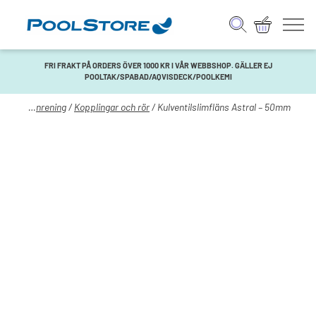
FRI FRAKT PÅ ORDERS ÖVER 1000 KR I VÅR WEBBSHOP. GÄLLER EJ
POOLTAK/SPABAD/AQVISDECK/POOLKEMI
ol
/
Vattenrening
/
Kopplingar och rör
/ Kulventilslimfläns Astral – 50mm