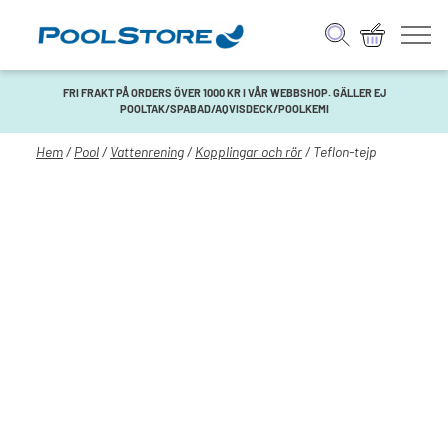
FRI FRAKT PÅ ORDERS ÖVER 1000 KR I VÅR WEBBSHOP. GÄLLER EJ
POOLTAK/SPABAD/AQVISDECK/POOLKEMI
Hem
/
Pool
/
Vattenrening
/
Kopplingar och rör
/ Teflon-tejp