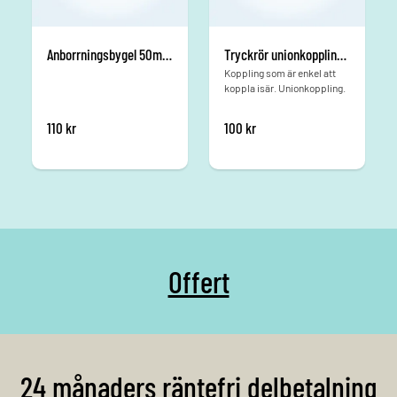
Anborrningsbygel 50mm x 1 tum
Tryckrör unionkoppling i PVC 50 mm
Koppling som är enkel att
koppla isär. Unionkoppling.
110
kr
100
kr
Offert
24 månaders räntefri delbetalning