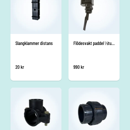
Slangklammer distans
Flödesvakt paddel ½tum plast
20
kr
990
kr