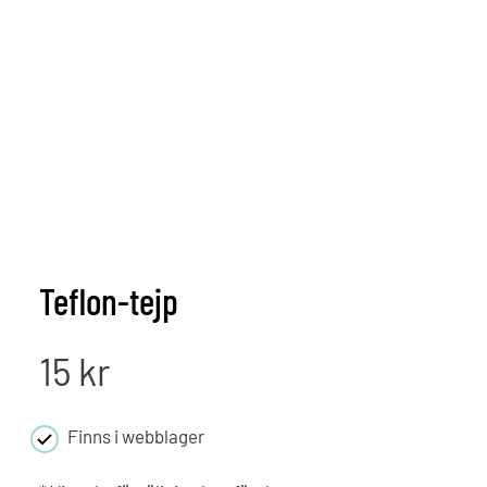
Teflon-tejp
15
kr
Finns i webblager