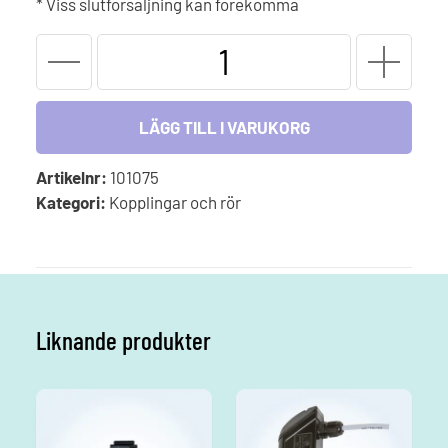
* Viss slutförsäljning kan förekomma
Teflon-
tejp
mängd
LÄGG TILL I VARUKORG
Artikelnr:
101075
Kategori:
Kopplingar och rör
Liknande produkter