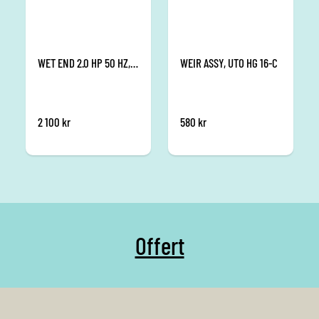
WET END 2.0 HP 50 HZ, L-03
WEIR ASSY, UTO HG 16-C
2 100
kr
580
kr
Offert