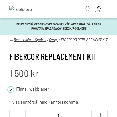
FRI FRAKT PÅ ORDERS ÖVER 1000 KR I VÅR WEBBSHOP. GÄLLER EJ
POOLTAK/SPABAD/AQVISDECK/POOLKEMI
Spabad
/
Reservdelar - Spabad
/
Övrigt
/ FIBERCOR REPLACEMENT KIT
FIBERCOR REPLACEMENT KIT
1 500
kr
Finns i webblager
* Viss slutförsäljning kan förekomma
FIBERCOR