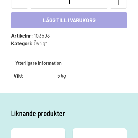
REPLACEMENT
KIT
mängd
LÄGG TILL I VARUKORG
Artikelnr:
103593
Kategori:
Övrigt
Ytterligare information
Vikt
5 kg
Liknande produkter