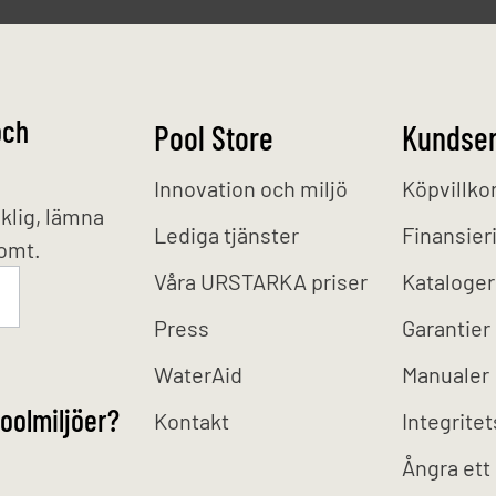
och
Pool Store
Kundser
Innovation och miljö
Köpvillko
klig, lämna
Lediga tjänster
Finansier
tomt.
Våra URSTARKA priser
Kataloger
Press
Garantier
WaterAid
Manualer
oolmiljöer?
Kontakt
Integritet
Ångra ett