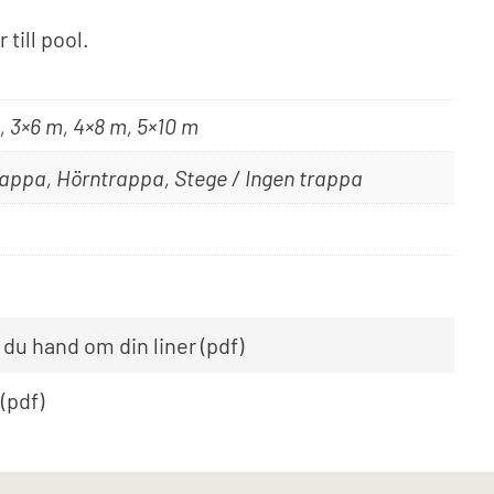
till pool.
, 3×6 m, 4×8 m, 5×10 m
appa, Hörntrappa, Stege / Ingen trappa
 du hand om din liner (pdf)
(pdf)