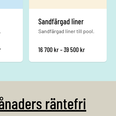
Sandfärgad liner
.
Sandfärgad liner till pool.
Prisintervall: 16 700 kr till 39 500 kr
Prisintervall: 
r
16 700
kr
–
39 500
kr
ånaders räntefri