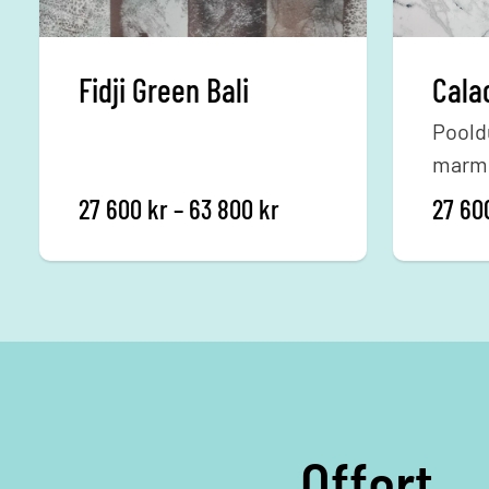
Fidji Green Bali
Poold
marmo
pool.
Prisintervall: 27 600 k
27 600
kr
–
63 800
kr
27 6
Offert