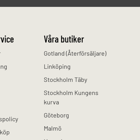
vice
Våra butiker
r
Gotland (Återförsäljare)
ing
Linköping
Stockholm Täby
Stockholm Kungens
kurva
Göteborg
spolicy
Malmö
 köp