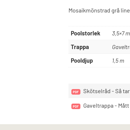
Mosaikmönstrad grå liner 
Poolstorlek
3,5×7 m
Trappa
Gaveltr
Pooldjup
1,5 m
Skötselråd - Så tar
Gaveltrappa - Mått 