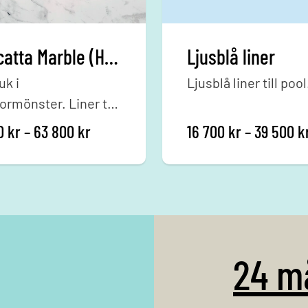
Calacatta Marble (HD-liner)
Ljusblå liner
uk i
Ljusblå liner till pool
rmönster. Liner till
r till 63 800 kr
Prisintervall: 27 600 kr till 63 800 kr
00
kr
–
63 800
kr
16 700
kr
–
39 500
k
24 m