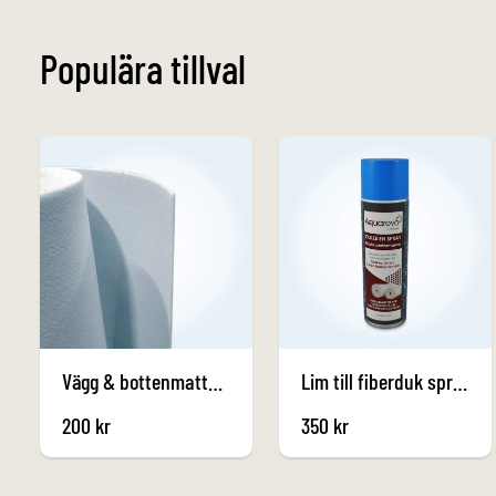
Populära tillval
Vägg & bottenmatta 550g - Fiberduk 1,5m
Lim till fiberduk spray 0,5kg
200
kr
350
kr