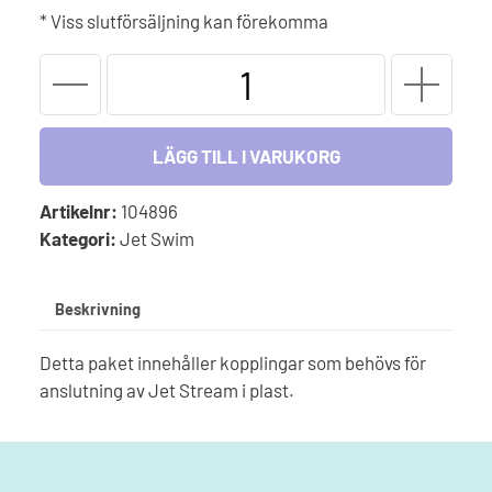
* Viss slutförsäljning kan förekomma
Jet
Stream
plast
kopplingspaket
LÄGG TILL I VARUKORG
mängd
Artikelnr:
104896
Kategori:
Jet Swim
Beskrivning
Detta paket innehåller kopplingar som behövs för
anslutning av Jet Stream i plast.