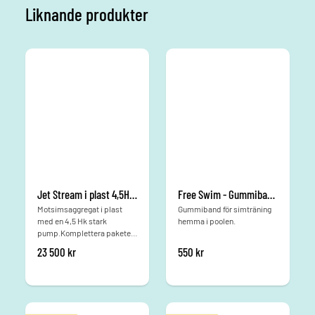
Liknande produkter
Jet Stream i plast 4,5Hk linerpool
Free Swim - Gummiband för simträning
Motsimsaggregat i plast
Gummiband för simträning
med en 4,5 Hk stark
hemma i poolen.
pump.Komplettera paketet
med kopplingspaket samt 1
23 500
kr
550
kr
m PVC-rör 63mm samt 1m
PVC-rör 75mm.