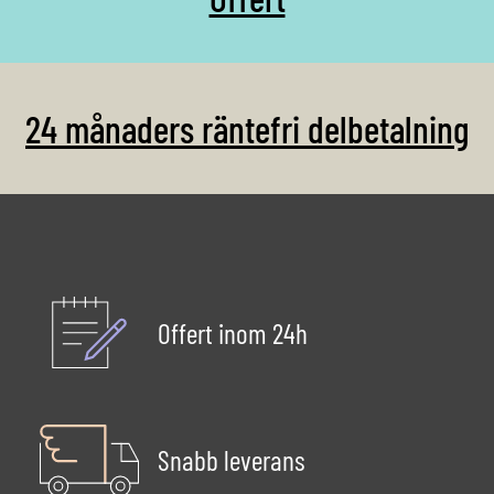
motströmsanläggningar […]
smidig installation.
Tillverkat i rostfritt syrafast
stål, kombinerar Jet Swim
Athlete […]
24 månaders räntefri delbetalning
Offert inom 24h
Snabb leverans