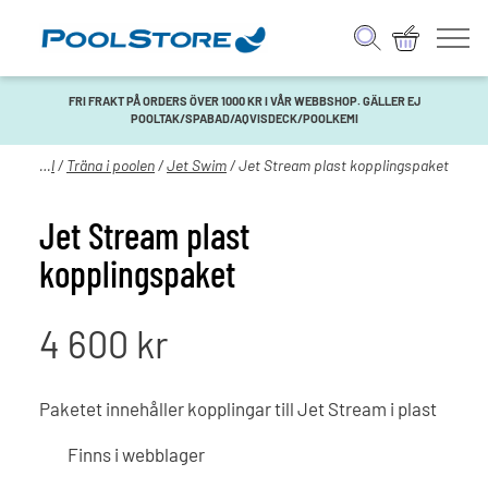
FRI FRAKT PÅ ORDERS ÖVER 1000 KR I VÅR WEBBSHOP. GÄLLER EJ
POOLTAK/SPABAD/AQVISDECK/POOLKEMI
em
/
Pool
/
Träna i poolen
/
Jet Swim
/ Jet Stream plast kopplingspaket
Jet Stream plast
kopplingspaket
4 600
kr
Paketet innehåller kopplingar till Jet Stream i plast
Finns i webblager