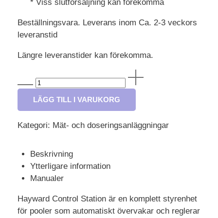
* Viss slutförsäljning kan förekomma
Beställningsvara. Leverans inom Ca. 2-3 veckors
leveranstid
Längre leveranstider kan förekomma.
Control
Station
NG
LÄGG TILL I VARUKORG
-
Komplett
Kategori:
Mät- och doseringsanläggningar
paket
-
Beskrivning
Klor/
Ytterligare information
pH
Manualer
mängd
Hayward Control Station är en komplett styrenhet
för pooler som automatiskt övervakar och reglerar