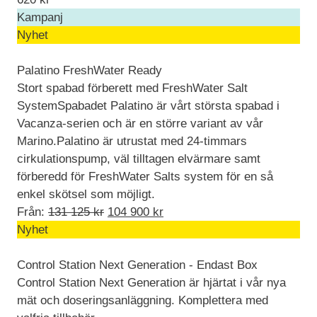
Kampanj
Nyhet
Palatino FreshWater Ready
Stort spabad förberett med FreshWater Salt
SystemSpabadet Palatino är vårt största spabad i
Vacanza-serien och är en större variant av vår
Marino.Palatino är utrustat med 24-timmars
cirkulationspump, väl tilltagen elvärmare samt
förberedd för FreshWater Salts system för en så
enkel skötsel som möjligt.
Det
Det
Från:
131 125
kr
104 900
kr
ursprungliga
nuvarande
Nyhet
priset
priset
var:
är:
Control Station Next Generation - Endast Box
131
104
Control Station Next Generation är hjärtat i vår nya
125 kr.
900 kr.
mät och doseringsanläggning. Komplettera med