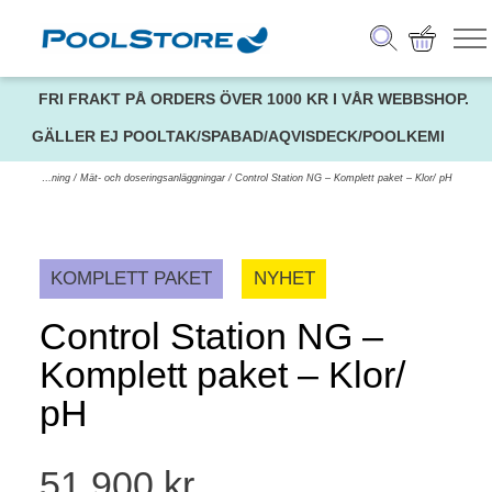
FRI FRAKT PÅ ORDERS ÖVER 1000 KR I VÅR WEBBSHOP.
GÄLLER EJ POOLTAK/SPABAD/AQVISDECK/POOLKEMI
l
/
Vattenrening
/
Mät- och doseringsanläggningar
/ Control Station NG – Komplett paket – Klor/ pH
KOMPLETT PAKET
NYHET
Control Station NG –
Komplett paket – Klor/
pH
51 900
kr