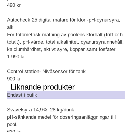
490
kr
Autocheck 25 digital mätare för klor -pH-cynursyra,
alk
För fotometrisk mätning av poolens klorhalt (fritt och
totalt), pH-värde, total alkalinitet, cyanursyrainnehåll,
kalciumhårdhet, aktivt syre, koppar samt fosfater
1 990
kr
Control station- Nivåsensor för tank
900
kr
Liknande produkter
Endast i butik
Svavelsyra 14,9%, 28 kg/dunk
pH-sänkande medel för doseringsanläggningar till
pool.
620
kr