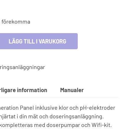
lmiljö & leksaker
Fyndhörna
cksglas
an förekomma
l och lek
blåsbara leksaker
LÄGG TILL I VARUKORG
ringsanläggningar
rligare information
Manualer
eration Panel inklusive klor och pH-elektroder
hjärtat i din mät och doseringsanläggning.
 kompletteras med doserpumpar och Wifi-kit.