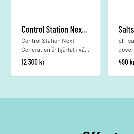
Control Station Next Generation - Endast Box
Control Station Next
pH-sä
Generation är hjärtat i vår
doser
nya mät och
pool.
12 300
kr
490
k
doseringsanläggning.
Komplettera med valfria
tillbehör.