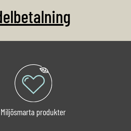
delbetalning
fi-kit
lar.
ngår i
Miljösmarta produkter