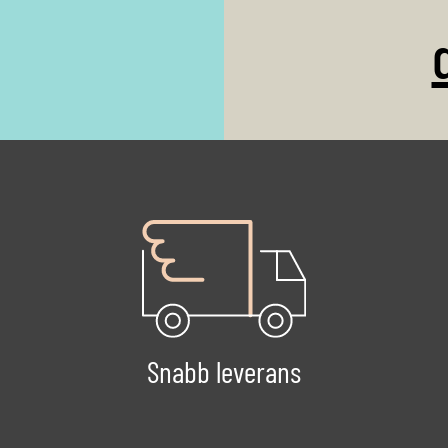
och klor),
temperaturgivare, Wi
samt anborrningsbyg
Följande produkter i
paketpriset:
Snabb leverans