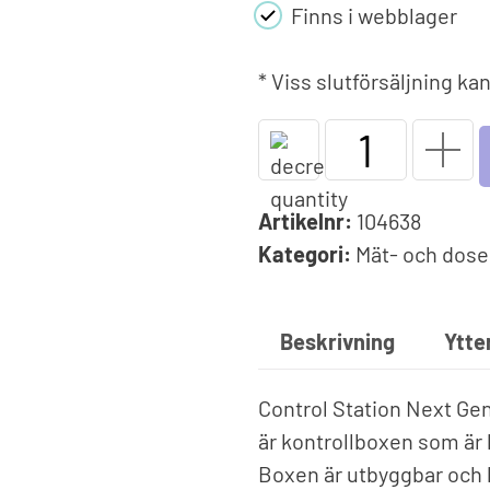
Solfolie
Finns i webblager
pumpar
Upprullningsanordning
Poo
äxlare
Vinterskydd
Dri
* Viss slutförsäljning k
Spe
Träna i poolen
Upp
Control
Endless Pools®
Station
Jet Swim
Panel
Artikelnr:
104638
Next
Kategori:
Mät- och dose
Generation
-
Fritt
Beskrivning
Ytte
klor
&
Control Station Next Gen
pH
är kontrollboxen som är 
mängd
Boxen är utbyggbar och