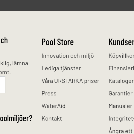
och
Pool Store
Kundser
Innovation och miljö
Köpvillko
klig, lämna
Lediga tjänster
Finansier
tomt.
Våra URSTARKA priser
Kataloger
Press
Garantier
WaterAid
Manualer
oolmiljöer?
Kontakt
Integritet
Ångra ett