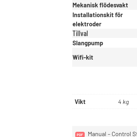
Mekanisk flödesvakt
Installationskit för
elektroder
Tillval
Slangpump
Wifi-kit
Vikt
4 kg
Manual – Control S