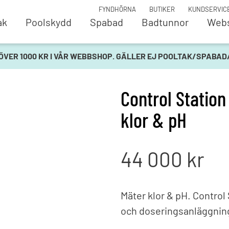
FYNDHÖRNA
BUTIKER
KUNDSERVIC
ak
Poolskydd
Spabad
Badtunnor
Web
oler
Pooltak
Vat
 ÖVER 1000 KR I VÅR WEBBSHOP. GÄLLER EJ POOLTAK/SPABA
opool URSTARK
Azure Flat Compact
Kop
ol Magnelis
Azure Flat Compact -
Mät
Byggsats
dos
Control Station
ool Fantasy
ORLANDO® Spadome
Pum
klor & pH
Parade
Salt
och detaljer
Parade Low
San
ing
Terra™
UV-
vlopp och inlopp
Viva™
44 000
kr
 - Liner
Poo
rg
Poolskydd
Poo
r och stegar
AqvisDeck
Poo
Mäter klor & pH. Control 
Automatiska poolskydd
Stä
och doseringsanläggnin
rme
Manuella poolskydd
Vat
are