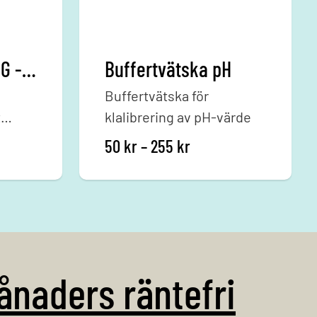
Control Station NG - Komplett paket - Klor/ pH
Buffertvätska pH
Buffertvätska för
t
klalibrering av pH-värde
Prisintervall: 50 kr t
50
kr
–
255
kr
touch
 i din
g.
lett
ånaders räntefri
 (pH