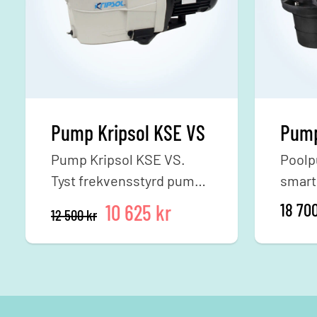
Pump Kripsol KSE VS
Pump Kripsol KSE VS.
Poolp
Tyst frekvensstyrd pump
smart
med inbyggd
MiniV
Det ursprungliga priset var: 12 500
Det nuvarande priset är
18 70
10 625
kr
12 500
kr
programmerbar timer.
senas
med h
inver
Den k
energ