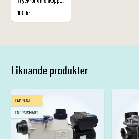
Tryckrör unionkoppling i PVC 50 mm x utvändig 1 ½ tum
100
kr
Liknande produkter
KAMPANJ
ENERGISMART