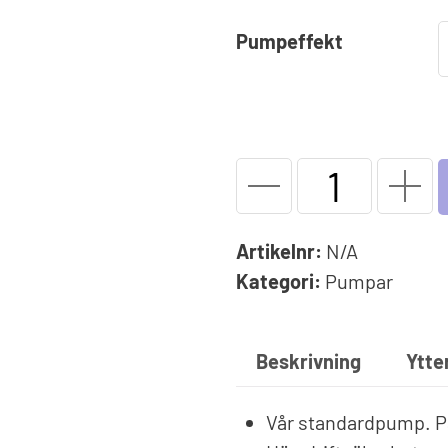
Solfolie
pumpar
Upprullningsanordning
Poo
Pumpeffekt
äxlare
Vinterskydd
Dri
Spe
Träna i poolen
Upp
Endless Pools®
Jet Swim
Standardpump
KSE
mängd
Artikelnr:
N/A
Kategori:
Pumpar
Beskrivning
Ytte
Vår standardpump. Pas