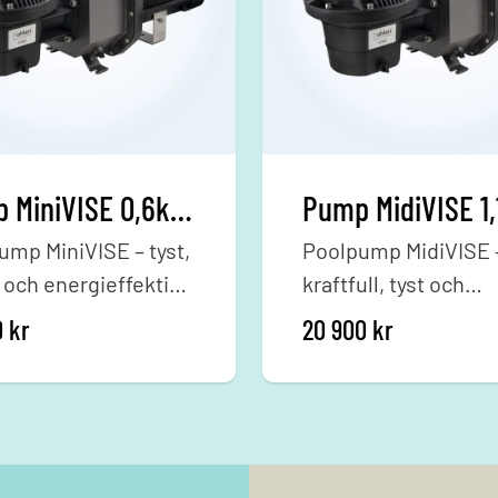
Pump MiniVISE 0,6kW 1-fas
ump MiniVISE – tyst,
Poolpump MidiVISE 
 och energieffektiv
kraftfull, tyst och
ISE är Pahléns
energieffektiv MidiV
 kr.
: 10 625 kr.
0
kr
20 900
kr
te cirkulationspump
Pahléns nya
ögeffektiv
cirkulationspump m
termotor (0,6 kW).
stark invertermotor 
ombinerar låg
kW. Den kombinerar
iförbrukning,
kapacitet, låg