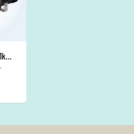
Pump MidiVISE 1,1kW 1-fas
–
ISE är
ed en
på 1,1
 hög