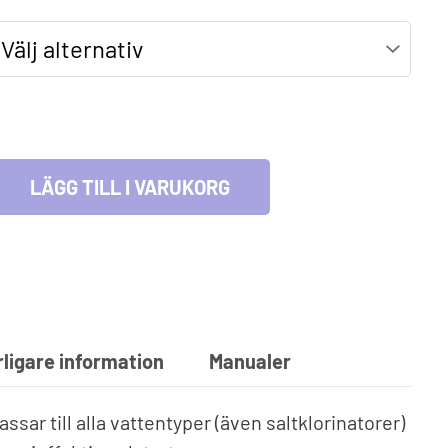
590 kr
lmiljö & leksaker
till
Fyndhörna
cksglas
l och lek
5
blåsbara leksaker
525 kr
LÄGG TILL I VARUKORG
rligare information
Manualer
sar till alla vattentyper (även saltklorinatorer)