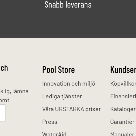
Snabb leverans
och
Pool Store
Kundser
Innovation och miljö
Köpvillko
klig, lämna
Lediga tjänster
Finansier
tomt.
Våra URSTARKA priser
Kataloger
Press
Garantier
WaterAid
Manualer