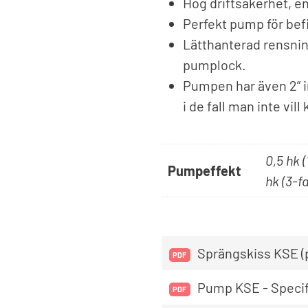
Hög driftsäkerhet, en
Perfekt pump för befi
Lätthanterad rensning
pumplock.
Pumpen har även 2” in
i de fall man inte vill
0,5 hk (
Pumpeffekt
hk (3-fa
Sprängskiss KSE (
Pump KSE - Specifi