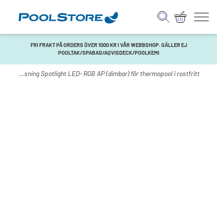
FRI FRAKT PÅ ORDERS ÖVER 1000 KR I VÅR WEBBSHOP. GÄLLER EJ
POOLTAK/SPABAD/AQVISDECK/POOLKEMI
ing
/ Belysning Spotlight LED- RGB AP (dimbar) för thermopool i rostfritt