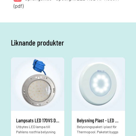
(pdf)
Liknande produkter
Lampsats LED 170VS DVM utbytes Pahlén RGB - inkl fästram & kabel
Belysning Plast - LED RGB
Utbytes LED lampa till
Belysningspaket i plast för
Pahlens rostfria belysning.
Thermopool. Paketet byggs