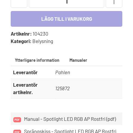
Spotlight
LED-
RGB
LÄGG TILL I VARUKORG
AP
(dimbar)
Artikelnr:
104230
för
Kategori:
Belysning
thermopool
i
Ytterligare information
Manualer
rostfritt
mängd
Leverantör
Pahlen
Leverantör
125872
artikelnr.
Manual - Spotlight LED RGB AP Rostfri (pdf)
Sprängskiss - Spotlight LED RGB AP Rostfri