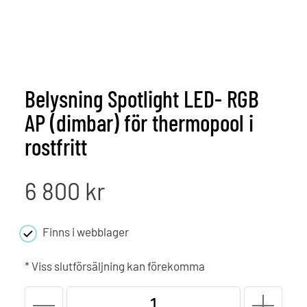
Belysning Spotlight LED- RGB
AP (dimbar) för thermopool i
rostfritt
6 800
kr
Finns i webblager
* Viss slutförsäljning kan förekomma
Belysning