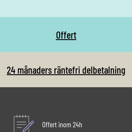
poolen. Samtidigt ökar
möjligheten till bad dygnet
runt och ger extra säkerhet
vid kvällsdopp.
Offert
24 månaders räntefri delbetalning
Offert inom 24h