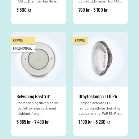
RGB LED lampan har flera
upp av LED-panel, front till
färger och levereras med 4
belysning samt nisch som
Prisintervall: 790 
3 500
kr
790
kr
–
5 100
kr
meter kabel.
gjuts fast i poolstommen.
Välj om du vill ha med
fjärrkontroll eller utan
fjärrkontroll. Om fler än en (1
st) lampa önskas så behövs
det endast köpas en
KAMPANJ
KAMPANJ
fjärrkontroll.För en komplett
belysning behövs:Front till
PAHLEN-KAMPANJ
LED lampa (vit, ljusgrå eller
antracit) Lampa LED RGB
(med eller utan fjärrkontroll)
Nisch som gjuts fast i
poolstomme
Belysning Rostfritt
Utbyteslampa LED PAR56
Poolbelysning tillverkad av
Färgade och vita LED-
rostfritt syrafast stål med
lampor för utbyte i befintlig
högblank front.
poolbelysning. PAR 56. Flera
Undervattensbelysning
utföranden
Prisintervall: 5 865 kr till 7 480 kr
Prisintervall: 1 1
5 865
kr
–
7 480
kr
1 190
kr
–
6 230
kr
höjer kvalitetskänslan och
ger dig en exklusiv atmosfär
både inuti och omkring