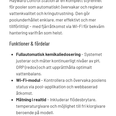
Hayward Control Station är en komplett styrenhet
för pooler som automatiskt övervakar och reglerar
vattenkvalitet och kringutrustning. Den gör
poolunderhållet enklare, mer effektivt och mer
tillförlitligt – med fjärråtkomst via Wi-Fi för bekväm
hantering varifrån som helst.
Funktioner & fördelar
Fullautomatisk kemikaliedosering
– Systemet
justerar och mäter kontinuerligt nivåer av pH,
ORP (redox) och att upprätthålla optimalt
vattenbalans.
Wi-Fi-modul
– Kontrollera och övervaka poolens
status via pool-applikation och webbaserad
åtkomst.
Mätning i realtid
– Inkluderar flödesbrytare,
temperaturgivare och möjlighet till fri klorgivare
beroende på modell.