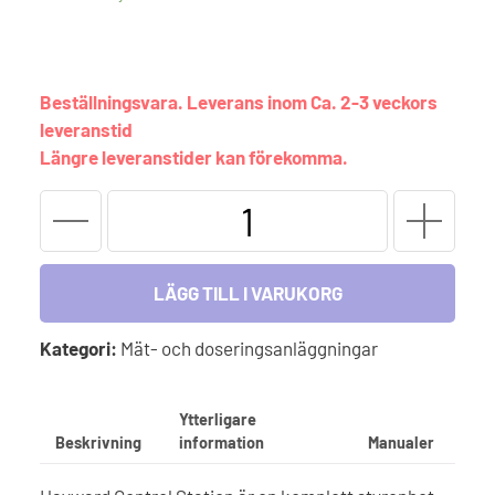
Beställningsvara. Leverans inom Ca. 2-3 veckors
leveranstid
Längre leveranstider kan förekomma.
Control
Station
NG
-
LÄGG TILL I VARUKORG
Komplett
paket
Kategori:
Mät- och doseringsanläggningar
-
Redox
Ytterligare
/
Beskrivning
information
Manualer
pH
mängd