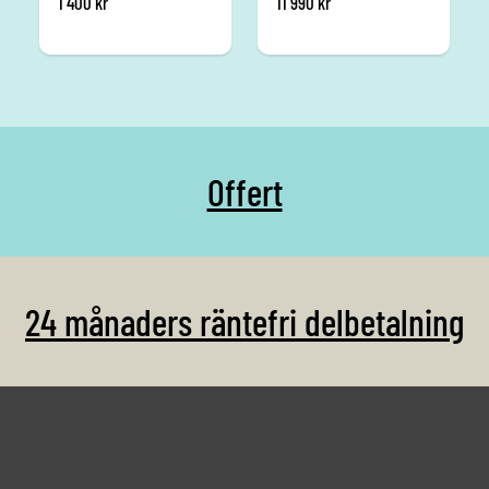
1 400
kr
11 990
kr
Offert
24 månaders räntefri delbetalning