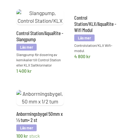
Control
Station/KLX/AquaRite -
Wifi Modul
Control Station/AquaRite -
Slangpump
Controlstation/KLX Wifi-
modul.
Slangpump för dosering av
4 800
kr
kemikalier till Control Station
eller KLX Saltklorinator
1 400
kr
Anborrningsbygel 50mm x
½ tum× 2 st
100
kr
styck