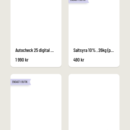
Autocheck 25 digital mätare för klor -pH-cynursyra, alk
Saltsyra 10% , 26kg (pH-sänkande)
1 990
kr
490
kr
ENDAST I BUTIK