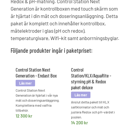
Redox & pH-mätning. Control Station Next
Generation är kontrollboxen med touch skärm som
är hjärtat i din mät och doseringsanläggning. Detta
paket är komplett och innehåller kontrollbox,
mätelektroder i glas (pH och redox),
temperaturgivare, Wifi-kit samt anborrningsbyglar.
Följande produkter ingår i paketpriset:
Control Station Next
Control
Generation - Endast Box
Station/KLX/AquaRite -
styrning pH & Redox
paket deluxe
Control Station Next
Generation är hjärtat i vår nya
mät och doseringsanläggning.
Anslut detta paket till KLX
Komplettera med valfria
saltklorinator och mät och
tillbehör.
justera Redox och pH-värdet i
12 300
kr
poolen.
14 200
kr