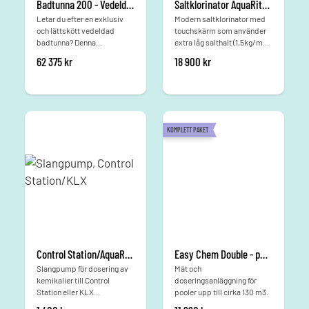
Badtunna 200 - Vedeldad
Saltklorinator AquaRite HC Low Salt
Letar du efter en exklusiv
Modern saltklorinator med
och lättskött vedeldad
touchskärm som använder
badtunna? Denna
extra låg salthalt (1,5kg/m3).
premiummodell för upp till
Poolvatten med lätt salthalt
62 375
kr
18 900
kr
sex personer kombinerar en
känns mjukare och är
vacker, väderbeständig
skonsammare mot hud och
utsida i termoträ med en
ögon.
ergonomisk och hygienisk
insida i glasfiber. Tack vare
den kraftfulla, integrerade
KOMPLETT PAKET
kaminen i rostfritt stål (30
kW) värms vattnet upp på
bara 1,5–2 timmar. Det
innebär att du förbrukar
mindre ved och snabbare
kan krypa ner i värmen. En
perfekt vedeldad badtunna
för dig som värdesätter
kvalitet, hög komfort och
riktigt smidig uppvärmning
Control Station/AquaRite - Slangpump
Easy Chem Double - pH & Redox
året runt.
Slangpump för dosering av
Mät och
kemikalier till Control
doseringsanläggning för
Station eller KLX
pooler upp till cirka 130 m3.
Saltklorinator