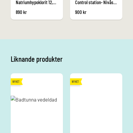
Natriumhypoklorit 12,5%, 30Kg (Flytande klor)
Control station- Nivåsensor för tank
890
kr
900
kr
Liknande produkter
NYHET
NYHET